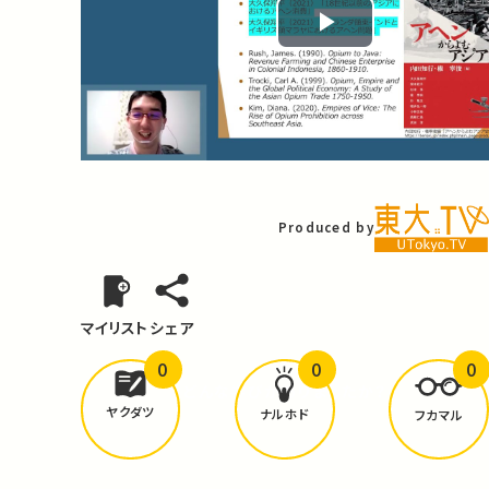
Play
Video
Produced by
マイリスト
シェア
0
0
0
どんな学びが
ありましたか？
ヤクダツ
ナルホド
フカマル