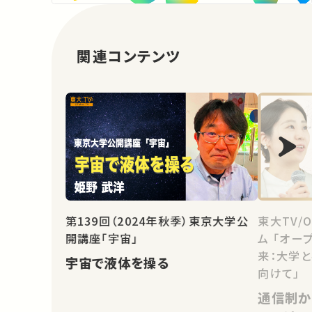
関連コンテンツ
第139回（2024年秋季）東京大学公
東大TV/
開講座「宇宙」
ム 「オー
来：大学
宇宙で液体を操る
向けて」
通信制か