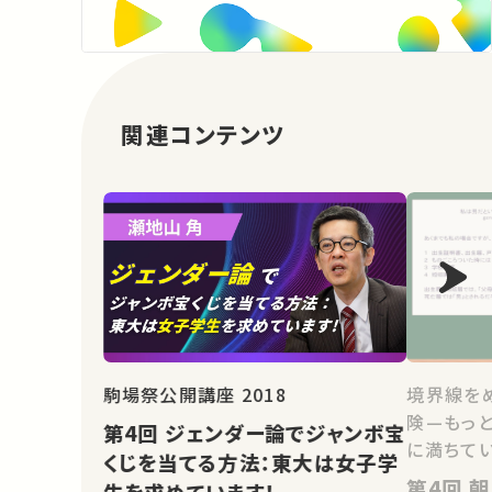
関連コンテンツ
駒場祭公開講座 2018
境界線を
険—もっ
第4回 ジェンダー論でジャンボ宝
に満ちてい
くじを当てる方法：東大は女子学
第4回 朝日講座はなぜ伏見憲
生を求めています！