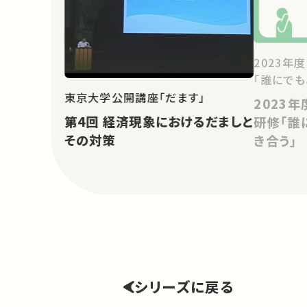
2023年
「誰にで
東京大学公開講座「だます」
2023
第4回 経済現象におけるだましと
研修「誰
その対策
き合う」
シリーズに戻る