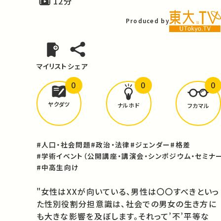
12分
Produced by
マイリスト
シェア
0
0
0
どんな学びが
ありましたか？
ヤクダツ
ナルホド
フカマル
#人口・社会問題
#政治・法律
#ジェンダー
#格差
#学術イベント（公開講座・講演会・シンポジウム・セミナー
#中高生向け
"女性はXXが向いている、男性は〇〇すべきといっ
た性別役割分担意識は、社会での男女の生き方に
も大きな影響を及ぼします。それって’不’平等な