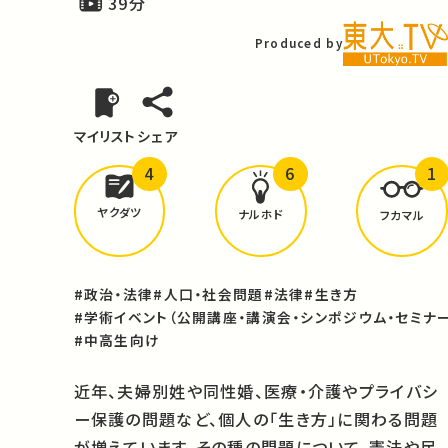
39分
Produced by
マイリスト
シェア
4
6
1
どんな学びが
ありましたか？
ヤクダツ
ナルホド
フカマル
#政治・法律
#人口・社会問題
#法律
#生き方
#学術イベント（公開講座・講演会・シンポジウム・セミナー
#中高生向け
近年、夫婦別姓や同性婚、医療・介護やプライバシ
ー保護の問題など、個人の「生き方」に関わる問題
が増えています。その種の問題について、憲法や民