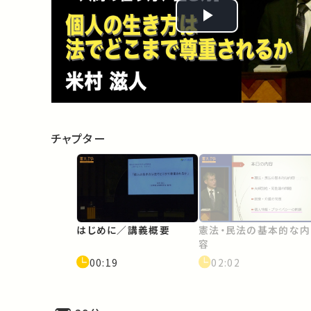
Play
Video
チャプター
はじめに／講義概要
憲法・民法の基本的な内
容
00:19
02:02