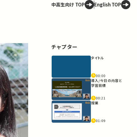
中高生向け TOP
English TOP
チャプター
タイトル
00:00
導入/今日の内容と
学習目標
00:21
授業
01:09