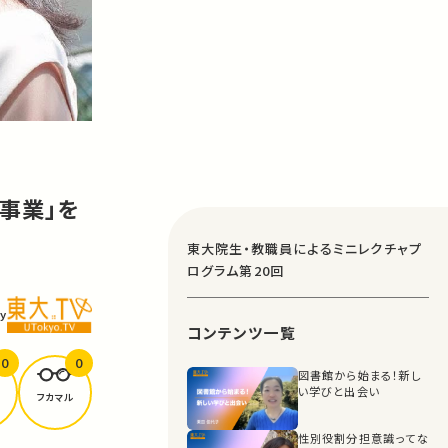
事業」を
東大院生・教職員によるミニレクチャプ
ログラム第20回
y
コンテンツ一覧
0
0
図書館から始まる！新し
い学びと出会い
フカマル
性別役割分担意識ってな