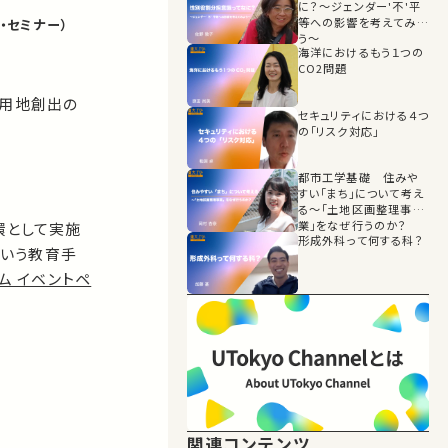
に？～ジェンダー'不'平
等への影響を考えてみよ
・セミナー）
う～
海洋におけるもう１つの
CO2問題
共用地創出の
セキュリティにおける４つ
。
の「リスク対応」
都市工学基礎 住みや
すい「まち」について考え
る〜「土地区画整理事
業」をなぜ行うのか？
環として実施
形成外科って何する科？
という教育手
ム イベントペ
関連コンテンツ