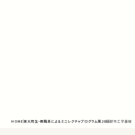
HOME
東大院生・教職員によるミニレクチャプログラム第20回
都市工学基礎 