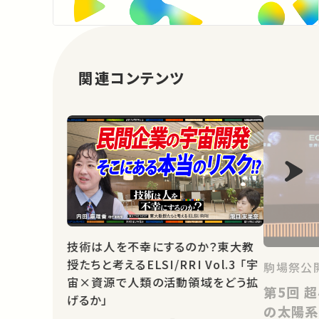
関連コンテンツ
技術は人を不幸にするのか？東大教
授たちと考えるELSI/RRI Vol.3 「宇
駒場祭公開
宙×資源で人類の活動領域をどう拡
第5回 超小型探査機が拓く未来
げるか」
の太陽系