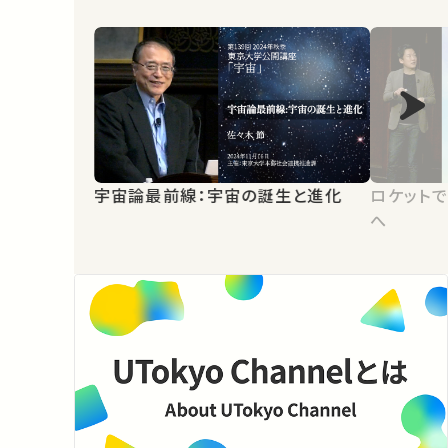
宇宙論最前線：宇宙の誕生と進化
ロケットで
へ