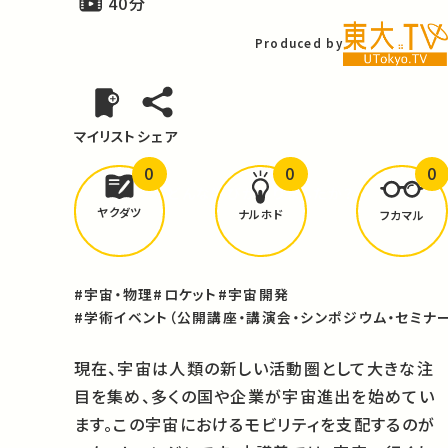
40分
Produced by
マイリスト
シェア
0
0
0
どんな学びが
ありましたか？
ヤクダツ
ナルホド
フカマル
#宇宙・物理
#ロケット
#宇宙開発
#学術イベント（公開講座・講演会・シンポジウム・セミナー
現在、宇宙は人類の新しい活動圏として大きな注
目を集め、多くの国や企業が宇宙進出を始めてい
ます。この宇宙におけるモビリティを支配するのが