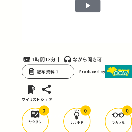
Play
Video
1時間13分
ながら聞き可
配布資料 1
Produced by
マイリスト
シェア
0
0
0
どんな学びが
ありましたか？
ヤクダツ
ナルホド
フカマル