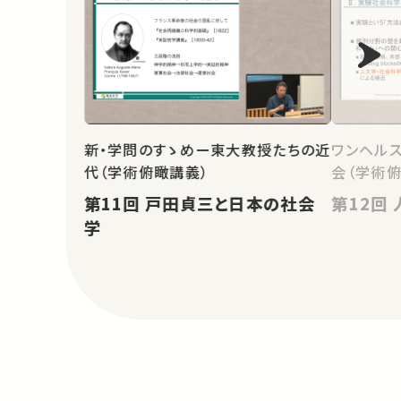
新・学問のすゝめー東大教授たちの近
ワンヘル
代（学術俯瞰講義）
会（学術
第11回 戸田貞三と日本の社会
学