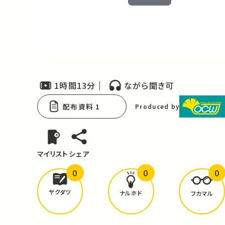
Play
Video
1時間13分
ながら聞き可
配布資料 1
Produced by
マイリスト
シェア
0
0
0
どんな学びが
ありましたか？
ヤクダツ
ナルホド
フカマル