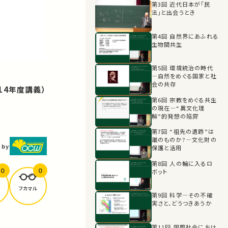
第3回 近代日本が「民
法」と出会うとき
第4回 自然界にあふれる
生物間共生
第5回 環境統治の時代
―自然をめぐる国家と社
会の共存
14年度講義）
第6回 宗教をめぐる共生
の現在―“異文化理
解”的発想の陥穽
第7回 “祖先の遺跡”は
誰のものか?―文化財の
 by
保護と活用
第8回 人の輪に入るロ
0
0
ボット
フカマル
第9回 科学―その不確
実さと、どうつきあうか
第11回 国際社会におけ