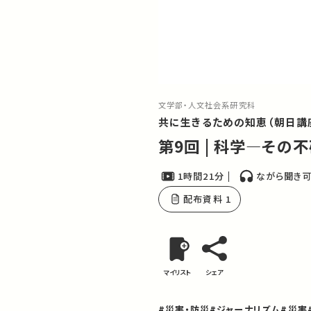
文学部・人文社会系研究科
共に生きるための知恵（朝日講座
第9回 | 科学―その
1時間21分
ながら聞き
配布資料 1
マイリスト
シェア
#災害・防災
#ジャーナリズム
#災害