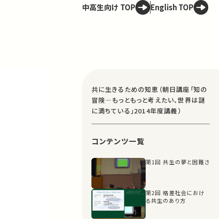
中高生向け TOP
English TOP
共に生きるための知恵（朝日講座「知の
冒険—もっともっと考えたい、世界は謎
に満ちている」2014年度講義）
コンテンツ一覧
第1回 共生の夢と困難さ
第2回 格差社会におけ
る共生のあり方