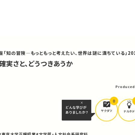
「知の冒険—もっともっと考えたい、世界は謎に満ちている」20
不確実さと、どうつきあうか
可
Produced
0
どんな学びが
ヤクダツ
ナルホド
ありましたか？
#東京大学正規授業
#文学部・人文社会系研究科