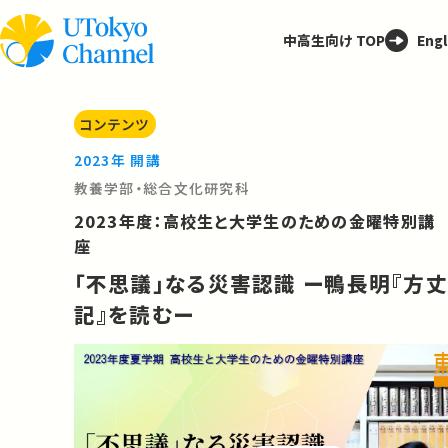
中高生向け TOP
Engl
コンテンツ
2023年 開講
教養学部・総合文化研究科
2023年度：高校生と大学生のための金曜特別講
座
「不思議」なる災害認識 ー鴨長明『方丈
記』を読むー