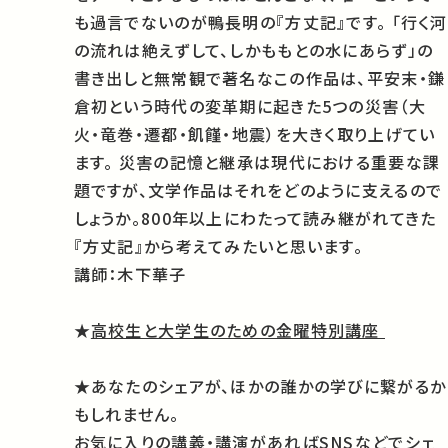
も過言でないのが鴨長明の『方丈記』です。 「行く河
の流れは絶えずして、しかももとの水にあらず」の
書き出しと無常観で著名なこの作品は、平安末・鎌
倉初という時代の変革期に起きた5つの災害（大
火・竜巻・遷都・飢饉・地震）を大きく取り上げてい
ます。 災害の記憶と継承は現代における重要な課
題ですが、文学作品はそれをどのように支えるので
しょうか。800年以上にわたって読み継がれてきた
『方丈記』から考えてみたいと思います。
講師：木下華子
★
高校生と大学生のための金曜特別講座
★あなたのシェアが、ほかの誰かの学びに繋がるか
もしれません。
お気に入りの講義・講演があればSNSなどでシェ