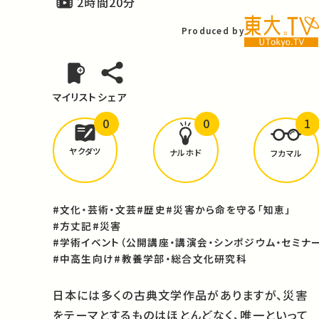
2時間20分
Produced by
マイリスト
シェア
0
0
1
どんな学びが
ありましたか？
ヤクダツ
ナルホド
フカマル
#文化・芸術・文芸
#歴史
#災害から命を守る「知恵」
#方丈記
#災害
#学術イベント（公開講座・講演会・シンポジウム・セミナー
#中高生向け
#教養学部・総合文化研究科
日本には多くの古典文学作品がありますが、災害
をテーマとするものはほとんどなく、唯一といって