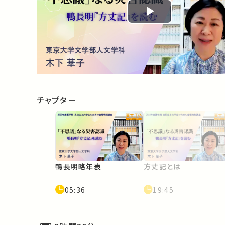
Play
Video
チャプター
鴨長明略年表
方丈記とは
05:36
19:45