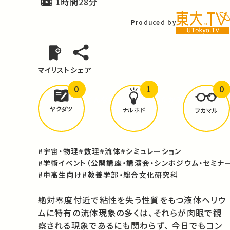
1時間28分
Produced by
マイリスト
シェア
0
1
0
どんな学びが
ありましたか？
ヤクダツ
ナルホド
フカマル
#宇宙・物理
#数理
#流体
#シミュレーション
#学術イベント（公開講座・講演会・シンポジウム・セミナー
#中高生向け
#教養学部・総合文化研究科
絶対零度付近で粘性を失う性質をもつ液体ヘリウ
ムに特有の流体現象の多くは、それらが肉眼で観
察される現象であるにも関わらず、 今日でもコン