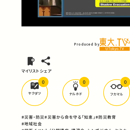
Video
Produced by
マイリスト
シェア
0
0
0
どんな学びが
ありましたか？
ヤクダツ
ナルホド
フカマル
#災害・防災
#災害から命を守る「知恵」
#防災教育
#地域社会