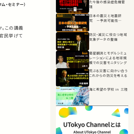
た今後の感染症危機管
ウム・セミナー）
理
日本の震災と地震研
究 －予測可能性―
か。この講義
防災・減災に役立つ地域
官民挙げて
気象データの整備
衛星観測とモデルシミュ
レーションによる地球規
模での災害モニタリング
荒ぶる災害に向かい合う
これからの防災を考える
海と希望の学校 in 三陸