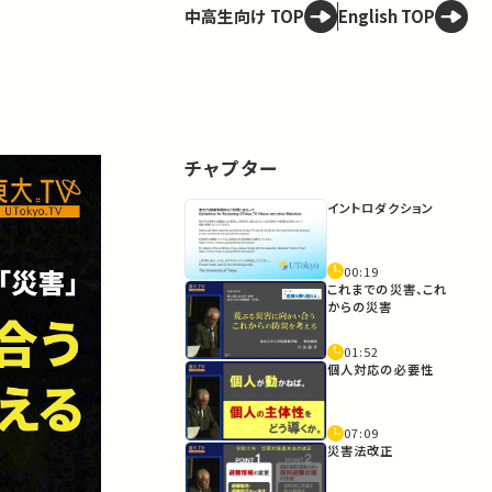
中高生向け TOP
English TOP
チャプター
イントロダクション
00:19
これまでの災害、これ
からの災害
01:52
個人対応の必要性
07:09
災害法改正