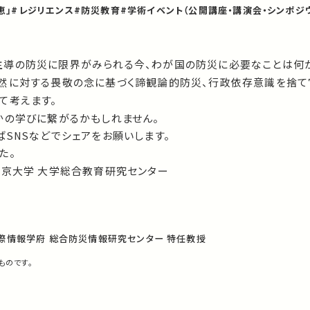
恵」
#レジリエンス
#防災教育
#学術イベント（公開講座・講演会・シンポジ
導の防災に限界がみられる今、わが国の防災に必要なことは何
然に対する畏敬の念に基づく諦観論的防災、行政依存意識を捨て
て考えます。
かの学びに繋がるかもしれません。
SNSなどでシェアをお願いします。
た。
東京大学 大学総合教育研究センター
際情報学府 総合防災情報研究センター 特任教授
ものです。