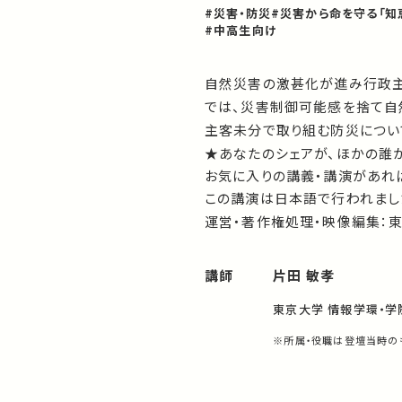
#災害・防災
#災害から命を守る「知
#中高生向け
自然災害の激甚化が進み行政主
では、災害制御可能感を捨て自
主客未分で取り組む防災につい
★あなたのシェアが、ほかの誰
お気に入りの講義・講演があれば
この講演は日本語で行われまし
運営・著作権処理・映像編集：
講師
片田 敏孝
東京大学 情報学環・学
※所属・役職は登壇当時の