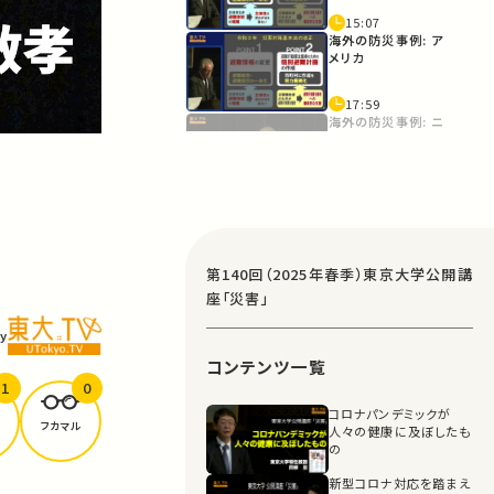
15:07
海外の防災事例: ア
メリカ
17:59
海外の防災事例: ニ
ュージーランド
21:30
日本の防災の向かう
べき方向
23:30
第140回（2025年春季）東京大学公開講
防災庁をめぐる議論
座「災害」
y
27:50
コンテンツ一覧
1
0
コロナパンデミックが
フカマル
人々の健康に及ぼしたも
の
新型コロナ対応を踏まえ