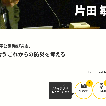
大学公開講座「災害」
う これからの防災を考える
Produced b
2
どんな学びが
ヤクダツ
ナルホド
ありましたか？