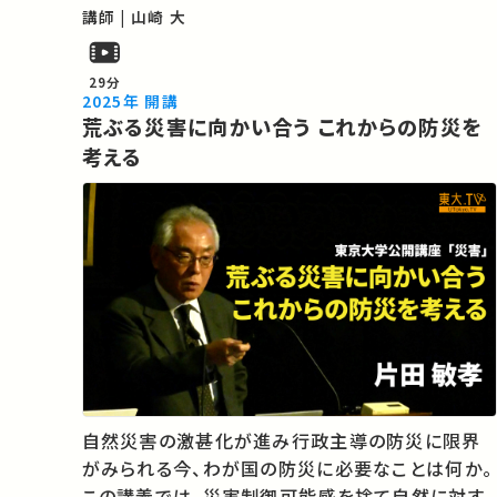
気に入りの講義・講演があればSNSなどでシェア
講師 | 山崎 大
をお願いします。 この講演は日本語で行われまし
た。 運営・著作権処理・映像編…
29分
2025年 開講
荒ぶる災害に向かい合う これからの防災を
考える
自然災害の激甚化が進み行政主導の防災に限界
がみられる今、わが国の防災に必要なことは何か。
この講義では、災害制御可能感を捨て自然に対す