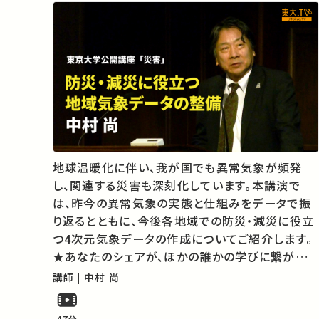
地球温暖化に伴い、我が国でも異常気象が頻発
し、関連する災害も深刻化しています。本講演で
は、昨今の異常気象の実態と仕組みをデータで振
り返るとともに、今後各地域での防災・減災に役立
つ4次元気象データの作成についてご紹介します。
★あなたのシェアが、ほかの誰かの学びに繋がるか
もしれません。 お気に入りの講義・講演があれば
講師 | 中村 尚
SNSなどでシェアをお願いします。 この講演は日
本語で行われました。 運営・著作権処…