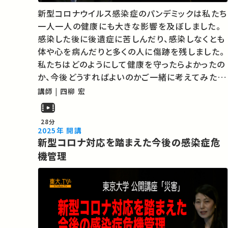
新型コロナウイルス感染症のパンデミックは私たち
一人一人の健康にも大きな影響を及ぼしました。
感染した後に後遺症に苦しんだり、感染しなくとも
体や心を病んだりと多くの人に傷跡を残しました。
私たちはどのようにして健康を守ったらよかったの
か、今後どうすればよいのかご一緒に考えてみたい
と思います。★あなたのシェアが、ほかの誰かの学
講師 | 四柳 宏
びに繋がるかもしれません。 お気に入りの講義・講
演があればSNSなどでシェアをお願…
28分
2025年 開講
新型コロナ対応を踏まえた今後の感染症危
機管理