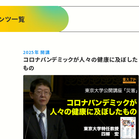
ンツ一覧
2025年 開講
コロナパンデミックが人々の健康に及ぼした
もの