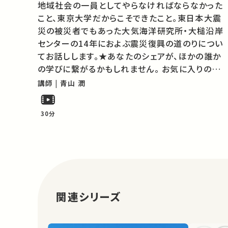
地域社会の一員としてやらなければならなかった
こと、東京大学だからこそできたこと。東日本大震
災の被災者でもあった大気海洋研究所・大槌沿岸
センターの14年におよぶ震災復興の道のりについ
てお話しします。★あなたのシェアが、ほかの誰か
の学びに繋がるかもしれません。 お気に入りの講
義・講演があればSNSなどでシェアをお願いしま
講師 | 青山 潤
す。 この講演は日本語で行われました。 運営・著作
権処理・映像編集：東京大学 大学…
30分
関連シリーズ