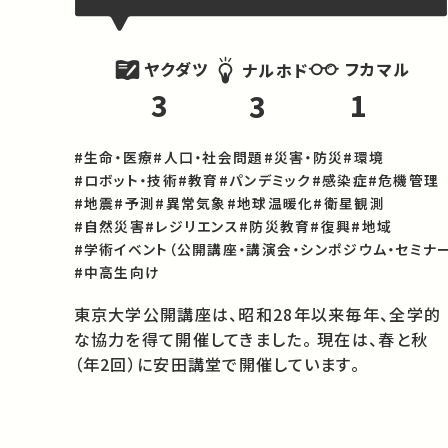
ヤクダツ
フカマル
ナルホド
3
1
3
#生命・医療
#人口・社会問題
#災害・防災
#環境
#ロボット・技術
#教育
#パンデミック
#感染症
#危機管理
#地震
#予測
#異常気象
#地球温暖化
#衛星観測
#自然災害
#レジリエンス
#防災教育
#復興
#地域
#学術イベント（公開講座・講演会・シンポジウム・セミナー
#中高生向け
東京大学公開講座は、昭和28年以来毎年、全学的
な協力を得て開催してきました。 現在は、春と秋
（年2回）に安田講堂で開催しています。