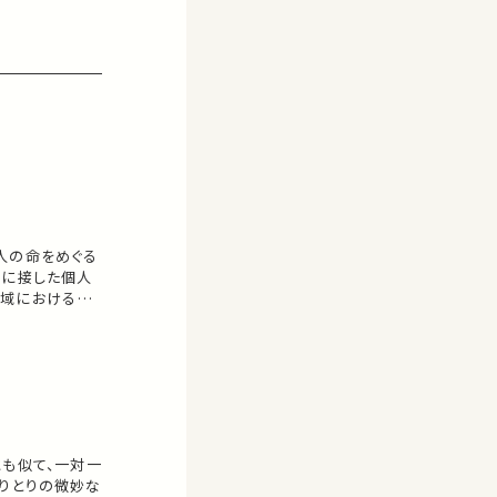
人の命をめぐる
害に接した個人
地域における人
1 多
:48 諸外国の状
"…
にも似て、一対一
りとりの微妙な