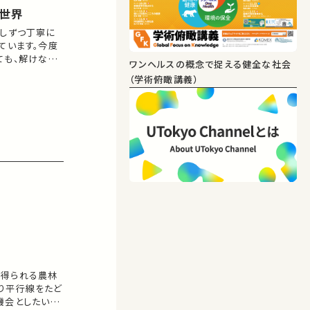
の世界
少しずつ丁寧に
ています。今度
ても、解けない
ワンヘルスの概念で捉える健全な社会
糸を“分類”で
（学術俯瞰講義）
おいてどのよう
て得られる農林
り平行線をたど
機会としたいと