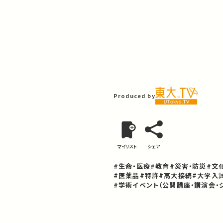
Produced by
マイリスト
シェア
#生命・医療
#教育
#災害・防災
#文
#医薬品
#特許
#高大接続
#大学入
#学術イベント（公開講座・講演会・