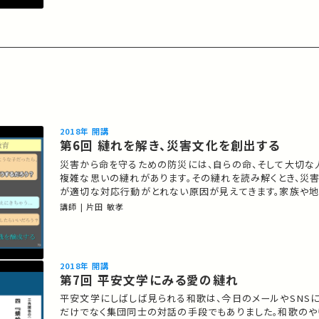
2018年 開講
第6回 縺れを解き、災害文化を創出する
災害から命を守るための防災には、自らの命、そして大切な
複雑な思いの縺れがあります。その縺れを読み解くとき、災
が適切な対応行動がとれない原因が見えてきます。家族や
間関係の縺れを読み解き、災害に強い社会のあり方を考えます。 01:1
講師 | 片田 敏孝
発する自然災害 05:52 混迷を深める日本の防災の現状 14
況〜日本の防災の向かうべき方向性 26:12 命を守る"姿勢
2018年 開講
第7回 平安文学にみる愛の縺れ
平安文学にしばしば見られる和歌は、今日のメールやSNS
だけでなく集団同士の対話の手段でもありました。和歌のや