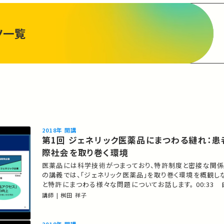
ツ一覧
2018年 開講
第1回 ジェネリック医薬品にまつわる縺れ：患者・産業・国
際社会を取り巻く環境
医薬品には科学技術がつまっており、特許制度と密接な関係
の講義では、「ジェネリック医薬品」を取り巻く環境を概観し
と特許にまつわる様々な問題についてお話します。 00:33 自己紹介
03:26 医薬品は「縺れ」だらけ？！ 15:07 新薬開発にはお金と時間がか
講師 | 桝田 祥子
かります 30:13 新薬とジェネリック薬の「縺れ」？ 49:45 まとめ ★ 過去
の公開講座 ★あなたのシ…