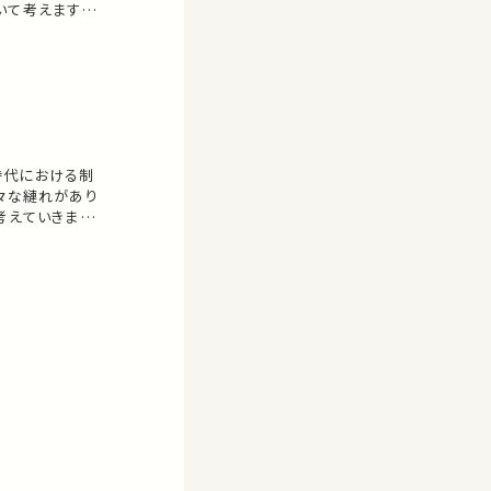
いて考えます。
:40 三角関係
時代における制
々な縺れがあり
考えていきます。
と近代的な法との間
間の「縺れ」