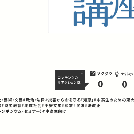
ヤクダツ
ナルホ
コンテンツの
0
0
リアクション数
化・芸術・文芸
#政治・法律
#災害から命を守る「知恵」
#中高生のための東
試
#防災教育
#地域社会
#平安文学
#和歌
#民法
#法改正
シンポジウム・セミナー）
#中高生向け