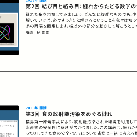
2018年 開講
第2回 結び目と絡み目：縺れからたどる数学
縫れた糸を想像してみましょう。どんなに複雑なものでも、
解いていけば、必ずすっきりと解けるということを我々は知っ
糸の両端を固定します。端以外の部分を動かして解こうとし
場合があります。端が固定された糸はいつ解けるか、解けない
講師 | 鮑 園園
きるのでしょうか。この講義では、このような問題が幾何学に
に考えられ、研究されているかを紹介します。 01:45 縺…
2018年 開講
第3回 食の放射能汚染をめぐる縺れ
福島第一原発事故により、放射能汚染された環境を利用し
水産物の安全性に懸念が広がりました。この講義は、縺れた
ったりしてきた食の安全・安心について皆様と一緒に考える