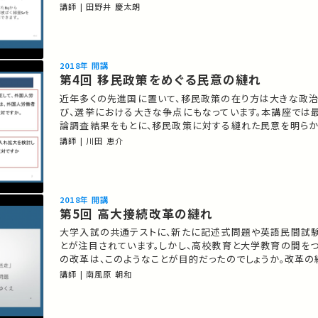
思います。 02:05 原発事故を想定してください。 07:18 原発事故への３つの
講師 | 田野井 慶太朗
対策 27:33 演習課題 50:40 まとめ ★ 過去の公開講座 ★あなたのシェア
が、ほかの誰かの学びに繋が…
2018年 開講
第4回 移民政策をめぐる民意の縺れ
近年多くの先進国に置いて、移民政策の在り方は大きな政
び、選挙における大きな争点にもなっています。本講座では
論調査結果をもとに、移民政策に対する縺れた民意を明らか
きほぐすさまざまな分析を紹介します。 01:45 主要紙による世論調査
講師 | 川田 恵介
05:29 社会科学の役割 16:49 情報取得の手段と世論形成 22:28 インター
ネット・SNSは世論に影響を与えたか？ ★ 過去…
2018年 開講
第5回 高大接続改革の縺れ
大学入試の共通テストに、新たに記述式問題や英語民間試
とが注目されています。しかし、高校教育と大学教育の間を
の改革は、このようなことが目的だったのでしょうか。改革の
し、今後を展望します。 01:28 高大接続改革の流れ 07:00 支流としての英
講師 | 南風原 朝和
語教育改革の流れ 08:18 大学入試改革案の「迷走」 23:0
はらむ問題 47:12 縺れの要因と改革のゆくえ ★ …