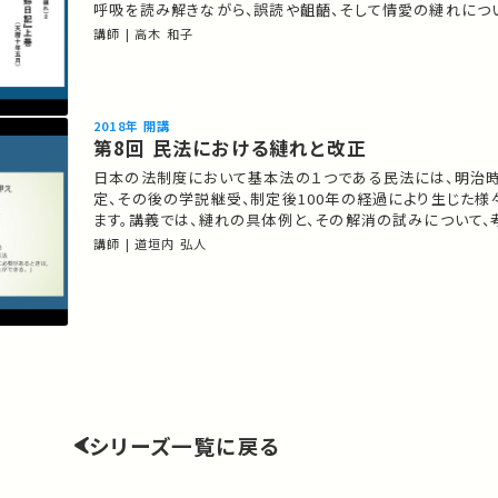
呼吸を読み解きながら、誤読や齟齬、そして情愛の縺れにつ
01:35 「縺れ」とは何か？ 10:37 歌の代作に関わる縺れ 24
講師 | 高木 和子
の縺れ 44:30 感情の縺れ ★ 過去の公開講座 ★あなたのシェアが、ほか
の誰かの学びに繋がるかもしれません。 …
2018年 開講
第8回 民法における縺れと改正
日本の法制度において基本法の１つである民法には、明治
定、その後の学説継受、制定後100年の経過により生じた様
ます。講義では、縺れの具体例と、その解消の試みについて、
01:31 はじめに 04:35 準備作業 09:17 伝統的な社会
講師 | 道垣内 弘人
の「縺れ」 28:12 現実の取引社会と抽象化された概念との
44:47 日本に輸入された外国法間の「縺れ」 ★ …
シリーズ一覧に戻る