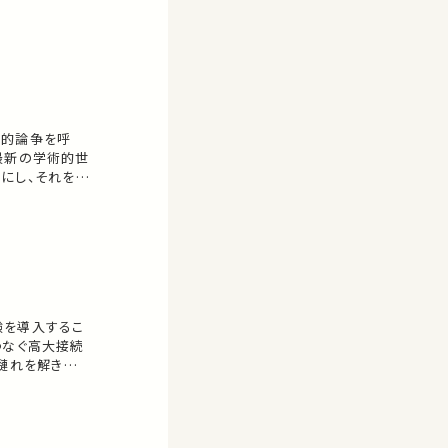
治的論争を呼
最新の学術的世
にし、それを解
験を導入するこ
つなぐ高大接続
縺れを解きほぐ
5 改革の目玉が