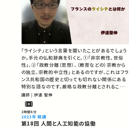
「ライシテ」という言葉を聞いたことがあるでしょう
か。手元の仏和辞典を引くと、①「非宗教性、世俗
性」、②「政教分離（思想）、（教育などの）宗教から
の独立、宗教的中立性」とあるのですが、これはフラ
ンス共和国の歴史と切っても切れない関係にある
特別な語なのです。厳格な政教分離とされること
が多いのですが、それだけでは説明のつかない事
講師 | 伊達 聖伸
象もあります。本講座では、この語を手がかりにフ
ランスの歴史と社会を見つめ直し…
2時間6分
2023年 開講
第18回 人間と人工知能の協働