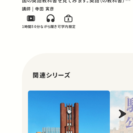
国の英語教科書を見てみます。英語（の教科書）が
きっと好きになるでしょう。 高校生と大学生のため
講師 | 寺田 寅彦
の金曜特別講座 ★あなたのシェアが、ほかの誰か
の学びに繋がるかもしれません…
1時間50分
ながら聞き可
学内限定
関連シリーズ