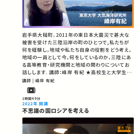
岩手県大槌町．2011年の東日本大震災で甚大な
被害を受けた三陸沿岸の町のひとつで,私たちが
何を経験し，地域や私たち自身の役割をどう考え，
地域の一員として今，何をしているのか，三陸にあ
る高等教育・研究機関と地域の関わりについてお
話しします. 講師：峰岸 有紀 ★高校生と大学生の
ための金曜特別講座 ★あなたのシェアが、ほかの
講師 | 峰岸 有紀
誰かの学びに繋がるかもしれません。 お気に入り
の講義・講演があればSNSなどでシ…
1時間49分
2022年 開講
不思議の国ロシアを考える