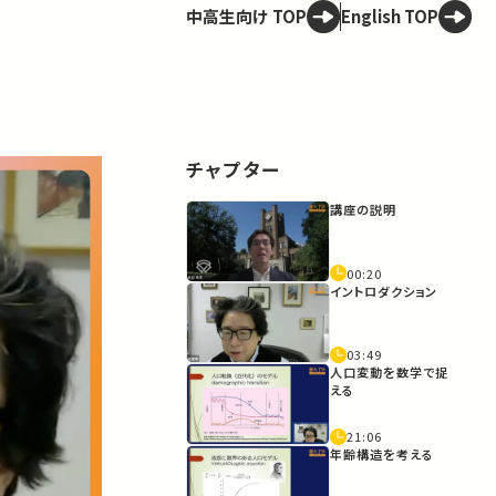
中高生向け TOP
English TOP
チャプター
講座の説明
00:20
イントロダクション
03:49
人口変動を数学で捉
える
21:06
年齢構造を考える