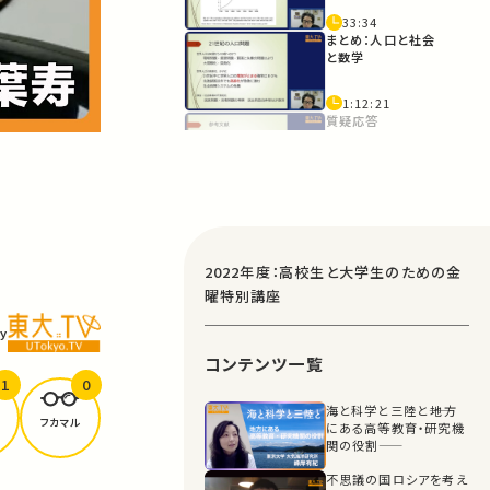
33:34
まとめ：人口と社会
と数学
1:12:21
質疑応答
1:17:20
2022年度：高校生と大学生のための金
曜特別講座
y
コンテンツ一覧
1
0
海と科学と三陸と――地方
フカマル
にある高等教育・研究機
関の役割――
不思議の国ロシアを考え