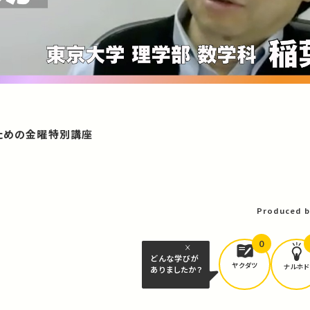
のための金曜特別講座
Produced b
0
どんな学びが
ヤクダツ
ナルホド
ありましたか？