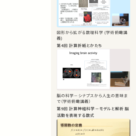
図形から拡がる数理科学 (学術俯瞰講
義)
第4回 計算折紙とかたち
脳の科学－シナプスから人生の意味ま
で（学術俯瞰講義）
第9回 計算神経科学－モデルと解析 脳
活動を表現する数式