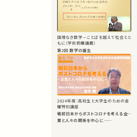
国境なき数学－ことばを越えて社会とと
もに（学術俯瞰講義）
第2回 数学の誕生
2024年度：高校生と大学生のための金
曜特別講座
戦前日本からポストコロナを考える――企
業と人々の関係を中心に――