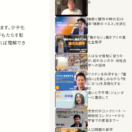
る
焼跡と闇市の時代――石川
淳「焼跡のイエス」を読む
ます。少子化
がもたらす影
「働かない」働きアリの進
れば理解でき
化生態学
人はなぜ規制に従うの
か、従わないのか ――法社会
学への招待
ワクチンを科学する： 『面
白い』を楽しみながら『役
に立つ』を具現化するに
は
違いと不平等：ジェンダ
ーに着目して
次世代のコンクリート ～
植物性コンクリートから
宇宙での建設まで～
人口問題の数学