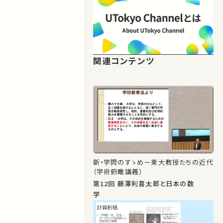
関連コンテンツ
新・学問のすゝめー東大教授たちの近代
（学術俯瞰講義）
第12回 藤澤利喜太郎と日本の数
学