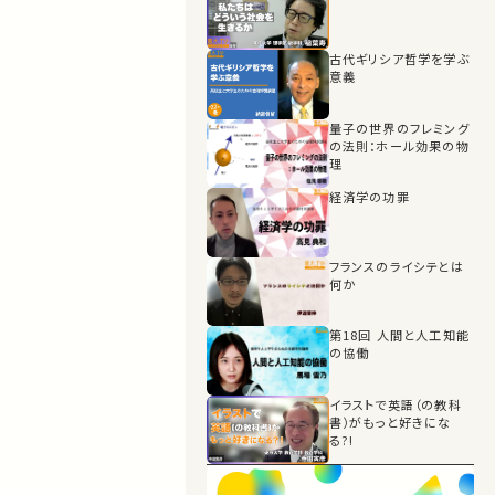
古代ギリシア哲学を学ぶ
意義
量子の世界のフレミング
の法則：ホール効果の物
理
経済学の功罪
フランスのライシテとは
何か
第18回 人間と人工知能
の協働
イラストで英語（の教科
書）がもっと好きにな
る?!