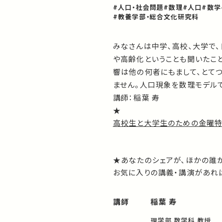
#人口・社会問題
#数理
#人口
#数学
#教養学部・総合文化研究科
みなさんは中学、高校、大学で
や高齢化ということも聞いたこ
響は他の何者にもまして、とて
ません。人口現象を数理モデル
講師：稲葉 寿
★
高校生と大学生のための金曜
★あなたのシェアが、ほかの誰
お気に入りの講義・講演があれば
講師
稲葉 寿
理学部 数学科 教授