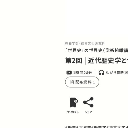
教養学部・総合文化研究科
「世界史」の世界史（学術俯瞰講
第2回 | 近代歴史学
1時間28分
ながら聞き
配布資料 1
マイリスト
シェア
#歴史
#世界史
#歴史学
#東京大学