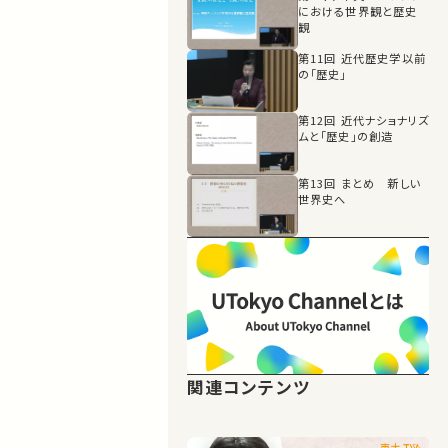
における世界観と歴史
観
第11回 近代歴史学以前
の「歴史」
第12回 近代ナショナリズ
ムと「歴史」の創造
第13回 まとめ 新しい
世界史へ
関連コンテンツ