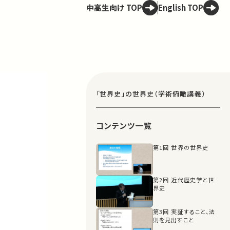
中高生向け TOP
English TOP
「世界史」の世界史（学術俯瞰講義）
コンテンツ一覧
第1回 世界の世界史
第2回 近代歴史学と世
界史
第3回 実証すること、法
則を見出すこと