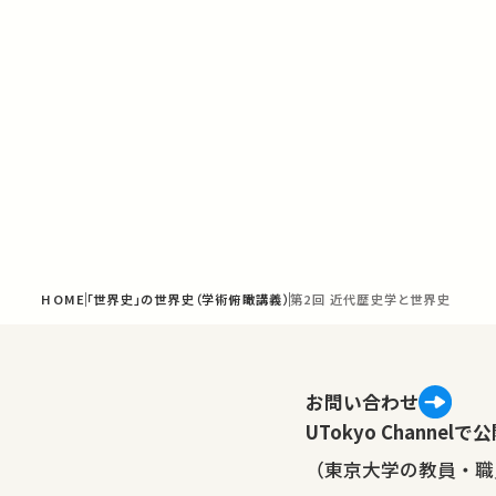
HOME
「世界史」の世界史（学術俯瞰講義）
第2回 近代歴史学と世界史
お問い合わせ
UTokyo Channe
（東京大学の教員・職