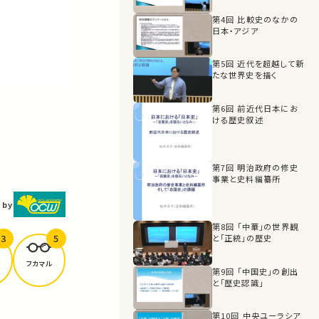
第4回 比較史のなかの
日本・アジア
第5回 近代を超越して新
たな世界史を描く
第6回 前近代日本にお
ける歴史叙述
第7回 明治政府の修史
事業と史料編纂所
 by
第8回 「中華」の世界観
3
5
と「正統」の歴史
フカマル
第9回 「中国史」の創出
と「歴史認識」
第10回 中央ユーラシア