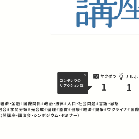
ヤクダツ
ナルホ
コンテンツの
1
1
リアクション数
#経済・金融
#国際関係
#政治・法律
#人口・社会問題
#言語・思想
融合
#学問分類
#光合成
#倫理
#脂質
#健康
#経済
#競争
#ウクライナ
#国
公開講座・講演会・シンポジウム・セミナー）