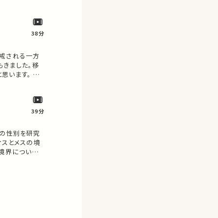
38分
警戒される一方
もきました。移
思います。 ★
ん。 お気に入
39分
魚の性別を研究
オスとメスの境
の境界について
繋がるかもしれま
お願いします。