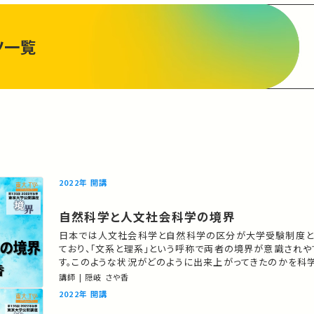
ツ一覧
2022年 開講
自然科学と人文社会科学の境界
日本では人文社会科学と自然科学の区分が大学受験制度と
ており、「文系と理系」という呼称で両者の境界が意識されや
す。このような状況がどのように出来上がってきたのかを科
から考察します。 ★あなたのシェアが、ほかの誰かの学びに繋がるかもしれ
講師 | 隠岐 さや香
ません。 お気に入りの講義・講演があればSNSなどでシェ
2022年 開講
す。 こちらの動画の概要を特集記事でもご紹介しています。 