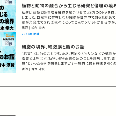
植物と動物の融合から生じる研究と倫理の境
私達は藻類と動物培養細胞を融合させて、両方のDNAを持
しました。自然界に存在しない細胞が世界中で創られ始めて
胞が光合成できれば我々にとってどんなメリットがあるのか
境界から議論します。 ★あなたのシェアが、ほかの誰かの
講師 | 松永 幸大
もしれません。 お気に入りの講義・講演があればSNSなど
2022年 開講
いします。 こちらの動画の概要を特集記事でもご紹介してい
細胞の境界、細胞膜と脂のお話
“脂質”とは油のことです。ただ、石油やガソリンなどの鉱物
脂質とは呼ばず、動物、植物由来の油のことを意味します。皆
質”といったら何を想像しますか？一般的に最も興味を引く
ての脂質ではないでしょうか？本講座では、私たちに身近な
講師 | 青木 淳賢
の過剰摂取は生活習慣病などを引き起こしてしまう“脂質”
素、細胞膜の構成成分、情報伝達物質としての役割をお話し