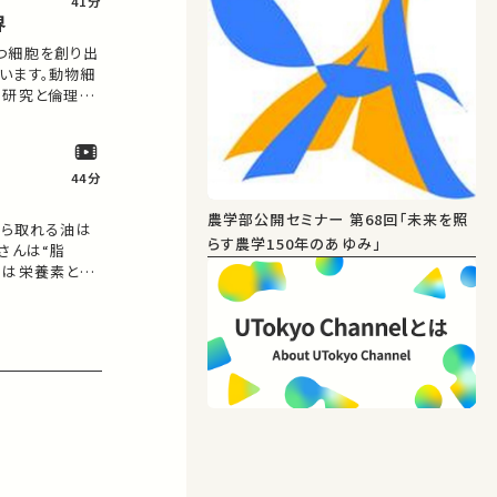
41分
界
つ細胞を創り出
います。動物細
、研究と倫理の
学びに繋がるか
でシェアをお願
ます。…
44分
農学部公開セミナー 第68回「未来を照
から取れる油は
らす農学150年のあゆみ」
さんは“脂
のは栄養素とし
存在であり、そ
について、栄養
したいと思…