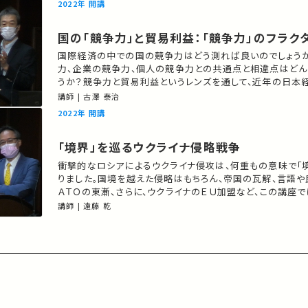
2022年 開講
国の「競争力」と貿易利益：「競争力」のフラク
国際経済の中での国の競争力はどう測れば良いのでしょう
力、企業の競争力、個人の競争力との共通点と相違点はどん
うか？競争力と貿易利益というレンズを通して、近年の日本
ます。 ★あなたのシェアが、ほかの誰かの学びに繋がるかもしれません。 お
講師 | 古澤 泰治
気に入りの講義・講演があればSNSなどでシェアをお願いし
2022年 開講
「境界」を巡るウクライナ侵略戦争
衝撃的なロシアによるウクライナ侵攻は、何重もの意味で「
りました。国境を越えた侵略はもちろん、帝国の瓦解、言語や
ＡＴＯの東漸、さらに、ウクライナのＥＵ加盟など、この講座で
数の「境界」を取り上げ、この戦争について検討したいと思います。 ★
講師 | 遠藤 乾
のシェアが、ほかの誰かの学びに繋がるかもしれません。 
義・講演があればSNSなどでシェアをお願いします。