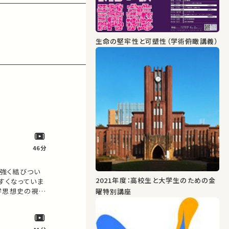
生命の堅牢性と可塑性（学術俯瞰講義）
46分
強く結びつい
2021年度：高校生と大学生のための金
すくなっていま
学思想史の視点
曜特別講座
アをお願いしま
…