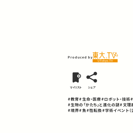
Produced by
マイリスト
シェア
#教育
#生命・医療
#ロボット・技術
#生物の「かたち」と進化の謎
#文理
#境界
#魚
#性転換
#学術イベント（