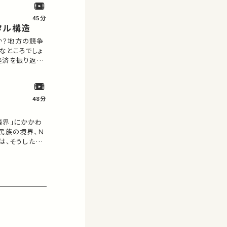
45分
タル構造
か？地方の競争
なところでしょ
経済を振り返り
ます。
48分
境界」にかかわ
民族の境界、Ｎ
は、そうした複
あなた
お気に入りの講