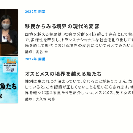
2022年 開講
移民からみる境界の現代的変容
国境を越える移民は、社会の分断を引き起こす存在として
で、多様性を牽引し、トランスナショナルな社会を創り出して
民を通して現代における境界の変容について考えてみたいと
あなたのシェアが、ほかの誰かの学びに繋がるかもしれませ
講師 | 髙谷 幸
りの講義・講演があればSNSなどでシェアをお願いします。
2022年 開講
オスとメスの境界を越える魚たち
性別は生まれつき決まっていて、変わることがありません。
していると、この認識が正しくないことを思い知らされます。
界を軽々と越える魚たちを紹介しつつ、オスとメス、男と女
考えてみます。 ★あなたのシェアが、ほかの誰かの学びに
講師 | 大久保 範聡
せん。 お気に入りの講義・講演があればSNSなどでシェアを
こちらの動画の概要を特集記事でもご紹介しています。 …