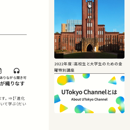
2022年度：高校生と大学生のための金
曜特別講座
あり
ながら聞き可
。 ⇒【「進化
いて学ぶ（だい