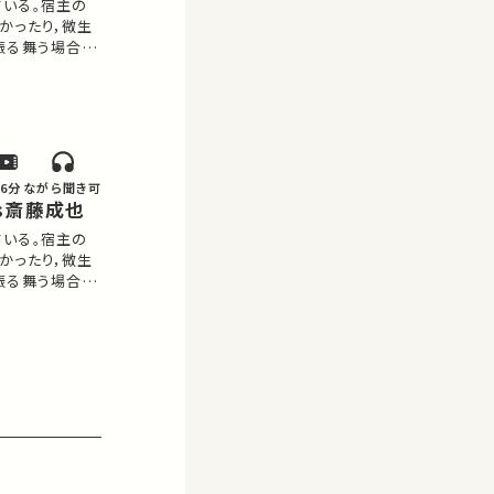
いる。宿主の
かったり，微生
振る舞う場合も
らわれるのか？
己が融け合うと
、基本的…
56分
ながら聞き可
vs斎藤成也
いる。宿主の
かったり，微生
振る舞う場合も
らわれるのか？
己が融け合うと
、基本的…