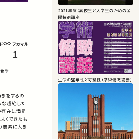
2021年度：高校生と大学生のための金
曜特別講座
フカマル
ド
1
生物学
生命の堅牢性と可塑性（学術俯瞰講義）
動きをするの
うな超絶した
の存在に満足
とよくできたも
う要素に大き