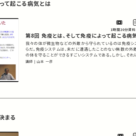
よって起こる病気とは
1時間20分
資料
第8回 免疫とは、そして免疫によって起こる病
我々の体が微生物などの外敵から守られているのは免疫シ
らだ。免疫システムは、未だに遭遇したことのない無数の外
の体を守ることができるすごいシステムである。しかし、そ
い。どうして免疫で病気になるのだろうか。本俯瞰講義のテー
講師 | 山本 一彦
化だけでない。病気の成り立ちに潜む必然と偶然を垣間見よ
決まる