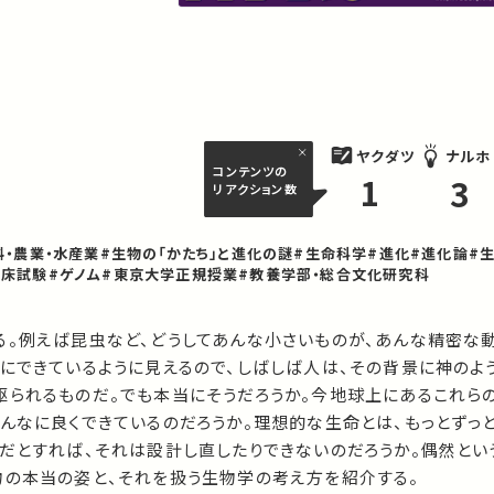
ヤクダツ
ナルホ
コンテンツの
1
3
リアクション数
料・農業・水産業
#生物の「かたち」と進化の謎
#生命科学
#進化
#進化論
#
臨床試験
#ゲノム
#東京大学正規授業
#教養学部・総合文化研究科
る。例えば昆虫など、どうしてあんな小さいものが、あんな精密な
巧にできているように見えるので、しばしば人は、その背景に神のよ
駆られるものだ。でも本当にそうだろうか。今地球上にあるこれら
んなに良くできているのだろうか。理想的な生命とは、もっとずっ
うだとすれば、それは設計し直したりできないのだろうか。偶然とい
物の本当の姿と、それを扱う生物学の考え方を紹介する。