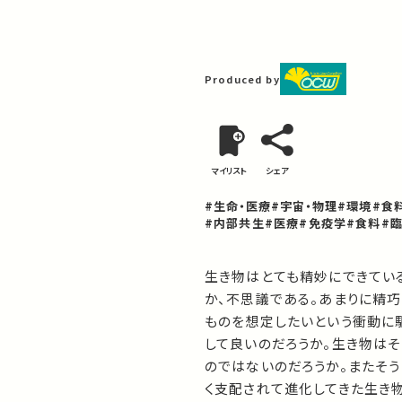
Produced by
マイリスト
シェア
#生命・医療
#宇宙・物理
#環境
#食
#内部共生
#医療
#免疫学
#食料
#
生き物はとても精妙にできてい
か、不思議である。あまりに精
ものを想定したいという衝動に
して良いのだろうか。生き物はそ
のではないのだろうか。またそ
く支配されて進化してきた生き