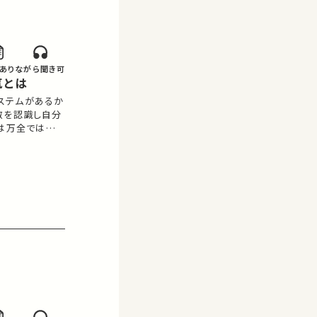
あり
ながら聞き可
気とは
ステムがあるか
敵を認識し自分
れは万全ではな
マ「偶然」は進
う。