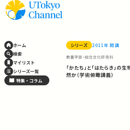
シリーズ
2011年 開講
ホーム
検索
教養学部・総合文化研究科
マイリスト
「かたち」と「はたらき」の
シリーズ一覧
然か（学術俯瞰講義）
特集・
コラム