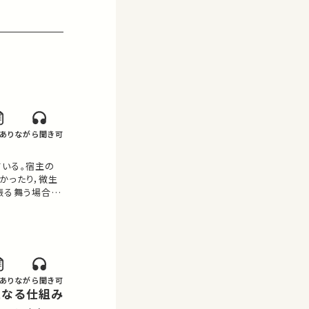
あり
ながら聞き可
いる。宿主の
かったり，微生
振る舞う場合も
らわれるのか？
己が融け合うと
、基本的…
あり
ながら聞き可
体となる仕組み