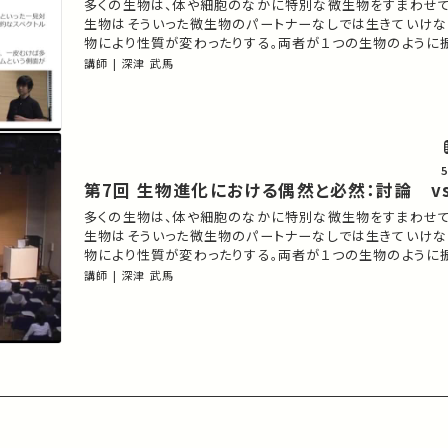
多くの生物は、体や細胞のなかに特別な微生物をすまわせて
生物はそういった微生物のパートナーなしでは生きていけな
物により性質が変わったりする。両者が１つの生物のように
少なくない。共生関係からどんな新しい生物機能や現象があ
講師 | 深津 武馬
共に生きることの意義と代償はなにか？個と個、自己と非自
きになにが起こるのか？ 共生と生物進化の関わりについて
第7回 生物進化における偶然と必然：討論 
多くの生物は、体や細胞のなかに特別な微生物をすまわせて
生物はそういった微生物のパートナーなしでは生きていけな
物により性質が変わったりする。両者が１つの生物のように
少なくない。共生関係からどんな新しい生物機能や現象があ
講師 | 深津 武馬
共に生きることの意義と代償はなにか？個と個、自己と非自
きになにが起こるのか？ 共生と生物進化の関わりについて