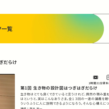
ツ一覧
ぎだらけ
1時間21分
資料
第1回 生き物の設計図はつぎはぎだらけ
生き物はとても良くできていると言うけれど、偶然の積み重
はというと、実はこんなありさま。全１３回の一連の講義を聴
ういうふうに人に説明できるようになろう。そんな心構えにつ
明し、全体の導入とする。
講師 | 塚谷 裕一