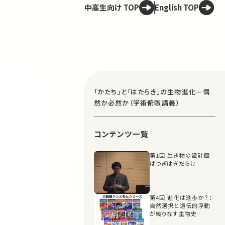
中高生向け TOP
English TOP
「かたち」と「はたらき」の生物進化－偶
然か必然か（学術俯瞰講義）
コンテンツ一覧
第1回 生き物の設計図
はつぎはぎだらけ
第4回 進化は進歩か？：
自然選択と遺伝的浮動
が織りなす生物史