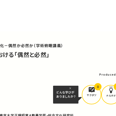
進化－偶然か必然か（学術俯瞰講義）
における「偶然と必然」
可
Produced
0
どんな学びが
ヤクダツ
ナルホド
ありましたか？
#東京大学正規授業
#教養学部・総合文化研究科