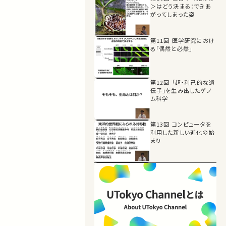
＞はどう決まる：できあ
がってしまった姿
第11回 医学研究におけ
る「偶然と必然」
第12回 「超・利己的な遺
伝子」を生み出したゲノ
ム科学
第13回 コンピュータを
利用した新しい進化の始
まり