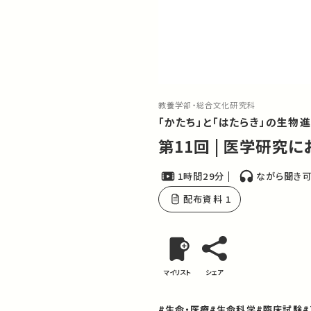
教養学部・総合文化研究科
「かたち」と「はたらき」の生物
第11回 | 医学研究
1時間29分
ながら聞き
配布資料 1
マイリスト
シェア
#生命・医療
#生命科学
#臨床試験