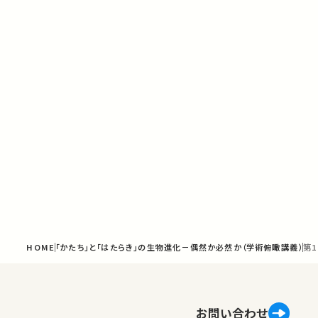
HOME
「かたち」と「はたらき」の生物進化－偶然か必然か（学術俯瞰講義）
第
お問い合わせ