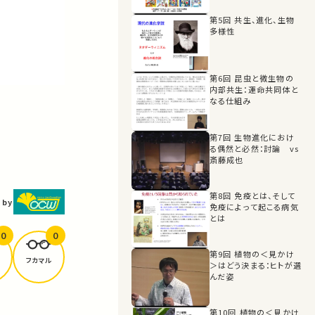
第5回 共生、進化、生物
多様性
第6回 昆虫と微生物の
内部共生：運命共同体と
なる仕組み
第7回 生物進化におけ
る偶然と必然：討論 vs
斎藤成也
第8回 免疫とは、そして
 by
免疫によって起こる病気
とは
0
0
第9回 植物の＜見かけ
フカマル
＞はどう決まる：ヒトが選
んだ姿
第10回 植物の＜見かけ