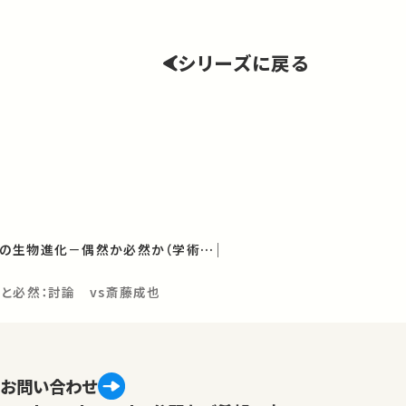
シリーズに戻る
「かたち」と「はたらき」の生物進化－偶然か必然か（学術俯瞰講義）
と必然：討論 vs斎藤成也
お問い合わせ