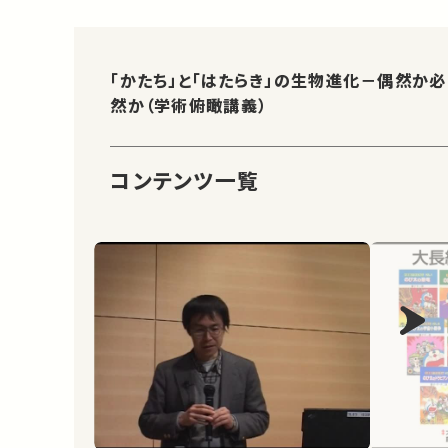
「かたち」と「はたらき」の生物進化－偶然か必
然か（学術俯瞰講義）
コンテンツ一覧