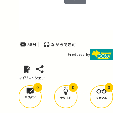
Play
Video
56分
ながら聞き可
Produced by
マイリスト
シェア
0
0
0
どんな学びが
ありましたか？
ヤクダツ
ナルホド
フカマル