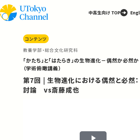
中高生向け TOP
Engl
コンテンツ
教養学部・総合文化研究科
「かたち」と「はたらき」の生物進化－偶然か必然か
（学術俯瞰講義）
第7回 | 生物進化における偶然と必然：
討論 vs斎藤成也