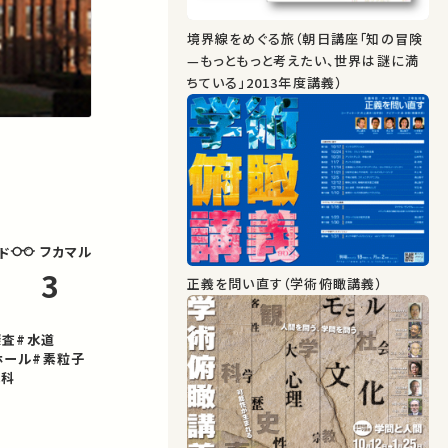
境界線をめぐる旅（朝日講座「知の冒険
—もっともっと考えたい、世界は謎に満
ちている」2013年度講義）
フカマル
ド
3
正義を問い直す（学術俯瞰講義）
探査
#水道
ホール
#素粒子
究科