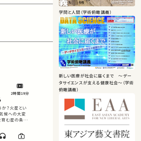
学問と人間（学術俯瞰講義）
新しい医療が社会に届くまで ～デー
タサイエンスが支える健康社会～（学術
俯瞰講義）
2時間19分
る
うか？火星とい
な気候への大変
を育む星の条件
ん。 お気に入