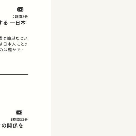
…
2時間2分
する ─日本
語は簡単だとい
は日本人にとっ
のは確かです。
講義では、「ス
 スペイン語と
日…
1時間33分
々の関係を