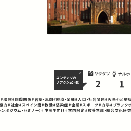
ヤクダツ
ナルホ
コンテンツの
2
1
リアクション数
築
#環境
#国際関係
#言語・思想
#経済・金融
#人口・社会問題
#火星
#火星
協力
#社会
#スペイン語
#教養
#感染症
#企業
#スポーツ
#力学
#ブラック
シンポジウム・セミナー）
#中高生向け
#学内限定
#教養学部・総合文化研