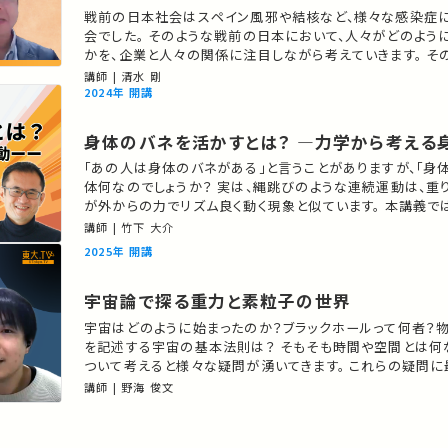
戦前の日本社会はスペイン風邪や結核など、様々な感染症
会でした。 そのような戦前の日本において、人々がどのよう
かを、企業と人々の関係に注目しながら考えていきます。 そ
ロナウイルス感染症を経たわたしたちの社会の今後につい
講師 | 清水 剛
行ければと思います。 講師：清水 剛 ★高校生と大学生のための金曜特別
2024年 開講
講座 ★あなたのシェアが、ほかの誰かの学びに繋がるか
身体のバネを活かすとは？ ―力学から考える
「あの人は身体のバネがある」と言うことがありますが、「身
体何なのでしょうか？ 実は、縄跳びのような連続運動は、重
が外からの力でリズム良く動く現象と似ています。 本講義で
から「身体のバネ」がどのように働くのかについて、できるだ
講師 | 竹下 大介
お話しします。 講師：竹下 大介 ★高校生と大学生のため
2025年 開講
★あなたのシェアが、ほかの誰かの学びに繋がるか…
宇宙論で探る重力と素粒子の世界
宇宙はどのように始まったのか？ブラックホールって何者？
を記述する宇宙の基本法則は？ そもそも時間や空間とは何
ついて考えると様々な疑問が湧いてきます。 これらの疑問
と最新の観測・実験データを駆使して挑むのが宇宙論です。
講師 | 野海 俊文
めに、「宇宙膨張」をキーワードに現代宇宙論への入門的な話
れを踏まえ後半では、「加速膨張宇宙」をキーワードに「物理