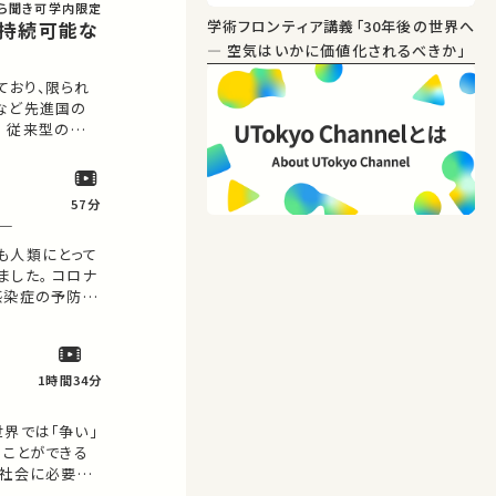
ら聞き可
学内限定
学術フロンティア講義「30年後の世界へ
る持続可能な
― 空気はいかに価値化されるべきか」
ており、限られ
など先進国の
 従来型の大規
うな社会情勢
どう実現するの
。 講師：小熊 久美子 ★高校生と大…
57分
─
も人類にとって
した。 コロナ
感染症の予防・
ア…
1時間34分
界では「争い」
ることができる
い社会に必要な
けや、やりがい