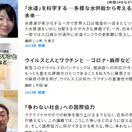
1時間39分
なが
「水道」を科学する ─多様な水供給から考え
未来─
水資源が希少化する一方で世界人口は増加の一途をたどっ
た水資源をいかに分配するかが大きな課題です。一方、日本
一部では人口減少の渦中に水道インフラの更新期に突入し、
模な水道システムの持続可能性が危ぶまれています。このよ
講師 | 小熊 久美子
の中、SDG6が掲げる「だれひとり取り残さない水供給」を
2024年 開講
か、一緒に解決策を探りましょう
ウイルスと人とワクチンと ─コロナ・麻疹など
新型コロナウイルスのパンデミックは、感染症への対応が今
もっとも重大な課題のひとつであることを私たちに痛感させま
や麻疹の例を挙げ、ウイルスとは何か、ワクチンの重要性や
対策について、一緒に考えてみたいと思います。 ★高校生と大学生のための
講師 | 竹田 誠
金曜特別講座 ★あなたのシェアが、ほかの誰かの学びに繋がるかもしれ
2024年 開講
ません。 お気に入りの講義・講演があればSNSなどでシェ
「争わない社会」への国際協力
ウクライナやガザでの紛争を取り上げるまでもなく、近年の世
が絶えない。 この講義では、こうした争いをどのように捉え
か、そして国際協力に何ができるかを考える。特に、争わな
要件を議論する。 私が国際協力の分野に関心をもったきっか