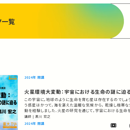
ツ一覧
2024年 開講
火星環境大変動：宇宙における生命の謎に迫
この宇宙に，地球のように生命を育む星は存在するのでしょ
う惑星はかつて，海を湛えた温暖な気候から， 乾燥し極寒
動を経験しました．火星の研究を通じて，宇宙における生命
に迫ります． 講師：黒川 宏之 ★高校生と大学生のための金曜特別講座 ★
講師 | 黒川 宏之
あなたのシェアが、ほかの誰かの学びに繋がるかもしれませ
2024年 開講
りの講義・講演があればSNSなどでシェアをお願いします…