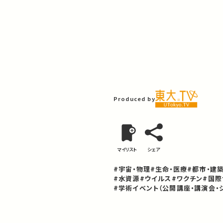
Produced by
マイリスト
シェア
#宇宙・物理
#生命・医療
#都市・建
#水資源
#ウイルス
#ワクチン
#国際
#学術イベント（公開講座・講演会・