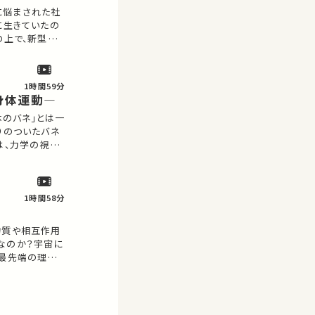
に悩まされた社
に生きていたの
の上で、新型コ
て一緒に考えて
…
1時間59分
身体運動―
体のバネ」とは一
りのついたバネ
は、力学の視点
けわかりやすく
の金曜特別講座
1時間58分
物質や相互作用
なのか？宇宙に
に最先端の理論
 本講演でははじ
をします。 そ
屋…