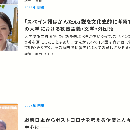
講師 | 佐藤 仁
についても語ってみたい。 ★高校生と大学生のための金曜特別講座 ★あ
2024年 開講
なたのシェアが、ほかの誰かの学びに繋がるかもしれませ
「スペイン語はかんたん」説を文化史的に考察
の大学における教養主義・文学・外国語
大学で第二外国語に何語を選ぶべきかをめぐって、スペイン
う噂を耳にしたことはありませんか？スペイン語は音声面で
て馴染みやすく、 その意味で初習者にとっての易しさがある
でも、簡単だと言われる理由はこれだけなのでしょうか。この
講師 | 棚瀬 あずさ
ペイン語は簡単」説を取り巻く文脈を、言語学的にではなく、
スペイン語圏の思想・文化に関わる学問が明治時代以降の
2024年 開講
戦前日本からポストコロナを考える――企業と人
中心に――