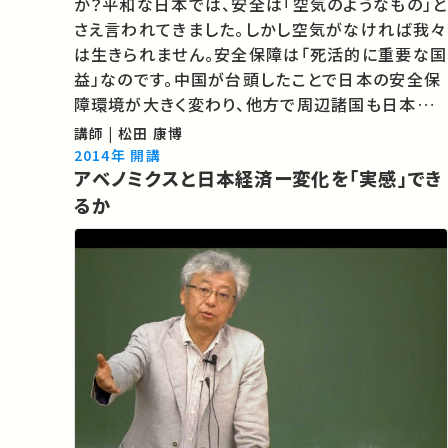
か？平和な日本では、安全は「空気のようなもの」と
さえ言われてきました。しかし空気がなければ我々
は生きられません。安全保障は「死活的に重要な国
益」なのです。中国が台頭したことで日本の安全保
障環境が大きく変わり、他方で周辺諸国も日本の
変化に敏感に反応しています。悪化した日中関係
講師 | 松田 康博
は、いったい日本の安全保障環境をどう変えていく
2014年 開講
アベノミクスと日本経済ー変化を「実感」でき
のでしょうか？いっしょに考えてみ…
るか