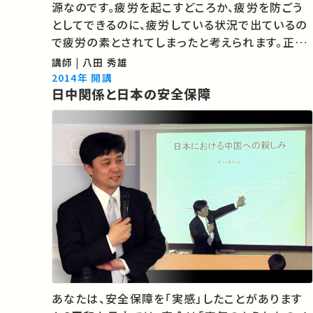
源なのです。疲労を起こすどころか、疲労を防ごう
としてできるのに、疲労している状況で出ているの
で疲労の素とされてしまったと考えられます。正し
い理解のために、新たな視点から疲労やエネルギ
講師 | 八田 秀雄
ー代謝を捉え直してみましょう。 3:36 疲労とは乳
2014年 開講
日中関係と日本の安全保障
酸が溜まることなのか？…
あなたは、安全保障を「実感」したことがあります