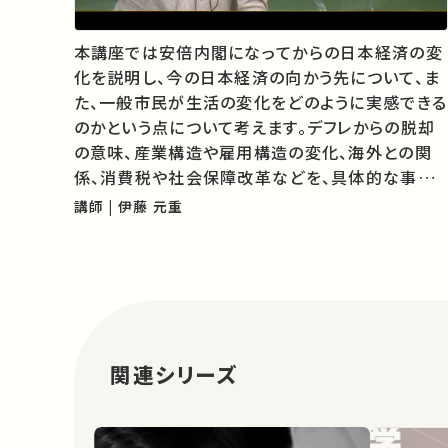
本講座では安倍内閣になってからの日本経済の変
化を説明し、今の日本経済の向かう先について、ま
た、一般市民が生活の変化をどのように実感できる
のかという点について考えます。デフレからの脱却
の意味、産業構造や雇用構造の変化、海外との関
係、消費税や社会保障改革などを、具体的な事例
を挙げながらお話します。 ★伊藤教授のダイヤモ
講師 | 伊藤 元重
ンド・オンラインでの連載は こちら （新しいウィンド
ウが開き、…
関連シリーズ