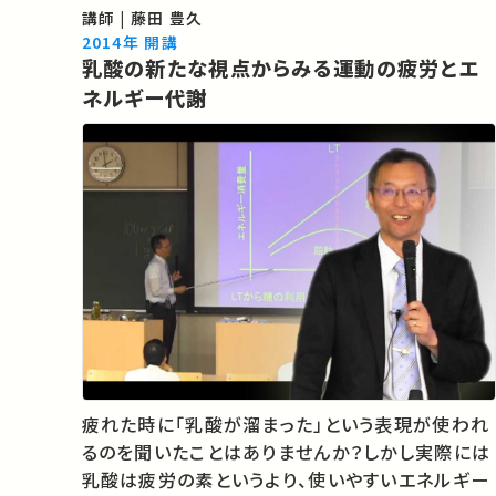
品の処理とリサイクル 33:54 リサイクル技術と諸
講師 | 藤田 豊久
問題 53:48 有機系廃棄物処理 58:10 エネルギ…
2014年 開講
乳酸の新たな視点からみる運動の疲労とエ
ネルギー代謝
疲れた時に「乳酸が溜まった」という表現が使われ
るのを聞いたことはありませんか？しかし実際には
乳酸は疲労の素というより、使いやすいエネルギー