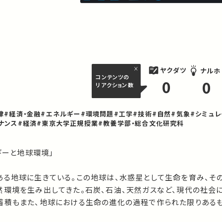
ヤクダツ
ナルホ
コンテンツの
0
0
リアクション数
律
#経済・金融
#エネルギー
#環境問題
#工学
#技術
#自然
#気象
#シミュレ
ナンス
#経済
#東京大学正規授業
#教養学部・総合文化研究科
ギーと地球環境」

ある地球に生きている。この地球は、水惑星として生命を育み、そ
然環境を生み出してきた。石炭、石油、天然ガスなど、現代の社会
蓄積もまた、地球における生命の進化の過程で作られた限りある