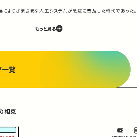
発展によりさまざまな人工システムが急速に普及した時代であった
移動システムは、人間の地球上での移動を高速化し、ロケットは
る生産活動を必要としない原子力という新しい燃料を得て、未曾有
もっと見る
人間の記憶・演算能力をはるかに超えた道具を生み出し、情報シ
えて拡大させた。その結果これらの科学技術により、利便性に富
ど、今日の巨大な人工環境が築かれたのである。

ようにストック型資源の枯渇、廃棄物の大量排出、地球規模の気
ツ一覧
逆的影響を与え、それ自身の持続可能性に関する課題を投げかけ
あるこうした課題は、単なる理工学的課題ではなく、「エネルギー安
すように一国や一地域の問題にとどまらない地球規模の政治経済
いる。

環境に関して人類が遭遇している課題について、学術がいかなる
の相克
組んでいるのかを、理学、工学、政治学、経済学の観点から俯瞰す