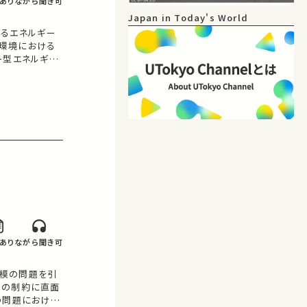
あり
ながら聞き可
Japan in Today's World
いるエネルギー
環境における
ー型エネルギー
ー利用効率と
政治経済的課題
あり
ながら聞き可
模の問題を引
模の制約に直面
の問題における