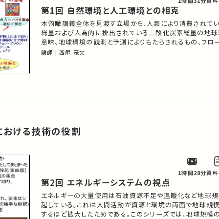
1時間31分
資料
第1回 自然環境と人工環境との相克
本俯瞰講義全体を見渡す立場から、人類により消費されて
総量および人為的に排出されている二酸化炭素総量の地球
意味、地球環境の観測と予測によりもたらされるもの、フロ
利用の展望、エネルギー保存則とエネルギー消費とエネルギ
講師 | 西尾 茂文
の関係、エネルギー・地球環境における文明論的あるいは
などについて紹介する。
境における技術の役割
1時間28分
資料
第2回 エネルギーシステムの視点
エネルギーの大量使用は石油資源不足や温暖化など地球規
起している。これは人間活動が資源と環境の両面で地球規
するほど拡大したためである。このシリーズでは、地球規模