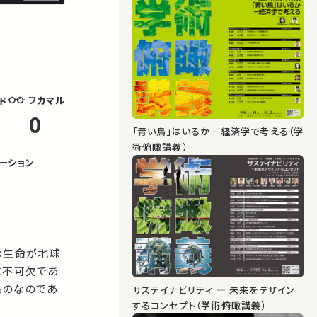
フカマル
ド
0
「青い鳥」はいるか－経済学で考える（学
術俯瞰講義）
ーション
の生命が地球
に不可欠であ
ものなのであ
サステイナビリティ ― 未来をデザイン
するコンセプト（学術俯瞰講義）