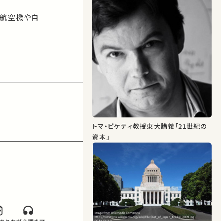
。航空機や自
人間を月まで
のエネルギー
ステムはわれ
む輸送網、エ
候変動など予
ることになっ
トマ・ピケティ教授東大講義「21世紀の
全保障」や
資本」
論的あるいは
視点からいか
る。