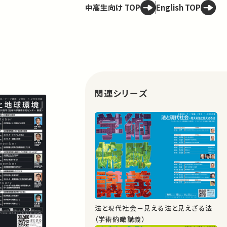
中高生向け TOP
English TOP
関連シリーズ
法と現代社会－見える法と見えざる法
（学術俯瞰講義）