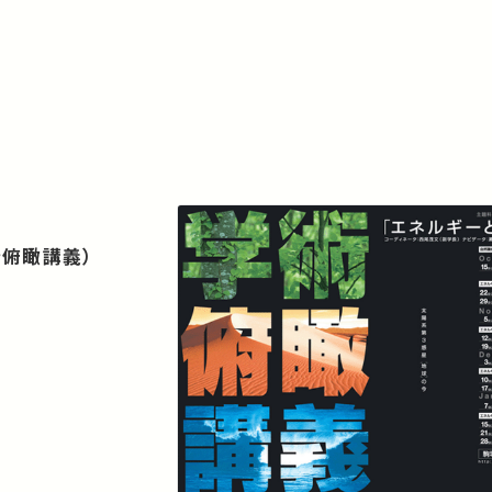
術俯瞰講義）