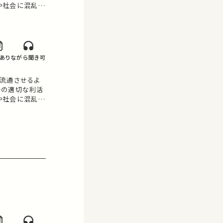
や社会に混乱を
「情報爆発」が
会発展とそのガバ
ら情報爆…
あり
ながら聞き可
流通させるよ
その適切な利活
や社会に混乱を
「情報爆発」が
会発展とそのガバ
ら情報爆…