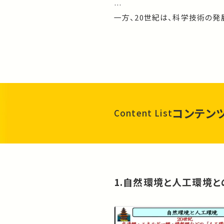
一方、20世紀は、科学技術の
動車あるいは鉄道に代表される
運んだ。また人間は、生物によ
を開放した。半導体デバイスは
われの視聴覚能力を時空間を越
ネルギー網、あるいは情報網な
しかしこの人工環境は、周知の
コンテン
Content List
想しなかった自然環境への不可
た。今、われわれが遭遇しつつ
「地球温暖化」という言葉が示
文明論的ともいえる課題となって
本講義では、エネルギーと地球
1.自然環境と人工環境と
なる方法により課題解決に取り