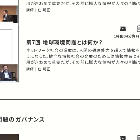
用がきわめて重要だが、その前に膨大な情報が人々の判断
惹起しかねない状況が出現しつつある。このままではまさに
講師 | 住 明正
起こるだろう。ITとデジタル・ネットワークを組み込んだ社
ナンスについて展望しようとするとき、社会科学のサイドか
1時間34分
資料
第7回 地球環境問題とは何か？
ネットワーク社会の進展は、人間の処理能力を超えて情報を
うになった。健全な情報社会の発展のためには情報共有と
用がきわめて重要だが、その前に膨大な情報が人々の判断
惹起しかねない状況が出現しつつある。このままではまさに
講師 | 住 明正
起こるだろう。ITとデジタル・ネットワークを組み込んだ社
ナンスについて展望しようとするとき、社会科学のサイドか
問題のガバナンス