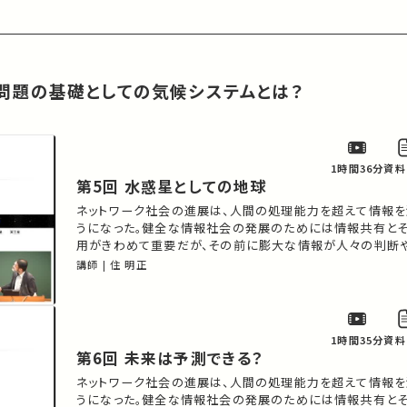
境問題の基礎としての気候システムとは？
1時間36分
資料
第5回 水惑星としての地球
ネットワーク社会の進展は、人間の処理能力を超えて情報を
うになった。健全な情報社会の発展のためには情報共有と
用がきわめて重要だが、その前に膨大な情報が人々の判断
惹起しかねない状況が出現しつつある。このままではまさに
講師 | 住 明正
起こるだろう。ITとデジタル・ネットワークを組み込んだ社
ナンスについて展望しようとするとき、社会科学のサイドか
1時間35分
資料
第6回 未来は予測できる？
ネットワーク社会の進展は、人間の処理能力を超えて情報を
うになった。健全な情報社会の発展のためには情報共有と