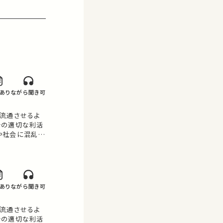
あり
ながら聞き可
流通させるよ
その適切な利活
や社会に混乱を
「情報爆発」が
会発展とそのガバ
ら情報爆…
あり
ながら聞き可
流通させるよ
その適切な利活