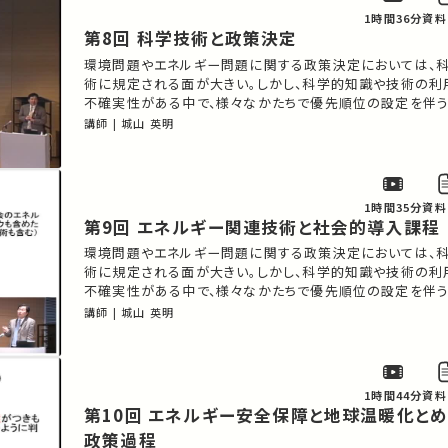
1時間36分
資料
第8回 科学技術と政策決定
環境問題やエネルギー問題に関する政策決定においては、
術に規定される面が大きい。しかし、科学的知識や技術の利
不確実性がある中で、様々なかたちで優先順位の設定を伴
め込まれており、国際政治の対象ともなっている。具体的事
講師 | 城山 英明
ら、このような政策プロセスについて説明したい。
1時間35分
資料
第9回 エネルギー関連技術と社会的導入課程
環境問題やエネルギー問題に関する政策決定においては、
術に規定される面が大きい。しかし、科学的知識や技術の利
不確実性がある中で、様々なかたちで優先順位の設定を伴
め込まれており、国際政治の対象ともなっている。具体的事
講師 | 城山 英明
ら、このような政策プロセスについて説明したい。
1時間44分
資料
第10回 エネルギー安全保障と地球温暖化とめぐる国際的
政策過程