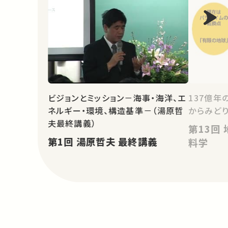
ビジョンとミッション－海事・海洋、エ
137億年
ネルギー・環境、構造基準－（湯原哲
からみど
夫最終講義）
第13回 地球環境の持続性と材
第1回 湯原哲夫 最終講義
料学