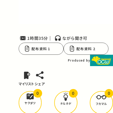
Video
1時間35分
ながら聞き可
配布資料 1
配布資料 2
Produced by
マイリスト
シェア
0
0
0
どんな学びが
ありましたか？
ヤクダツ
ナルホド
フカマル