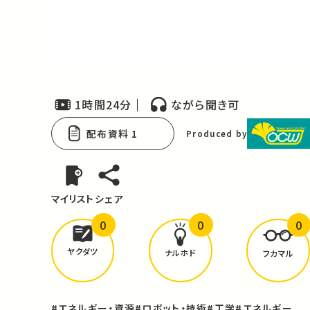
Video
1時間24分
ながら聞き可
配布資料 1
Produced by
マイリスト
シェア
0
0
0
どんな学びが
ありましたか？
ヤクダツ
ナルホド
フカマル
#エネルギー・資源
#ロボット・技術
#工学
#エネルギー