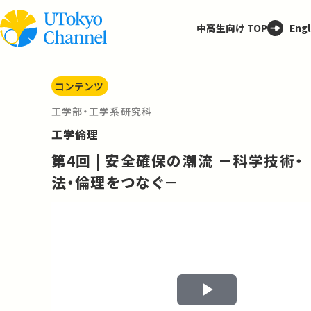
中高生向け TOP
Engl
コンテンツ
工学部・工学系研究科
工学倫理
第4回 | 安全確保の潮流 －科学技術・
法・倫理をつなぐ－
Play