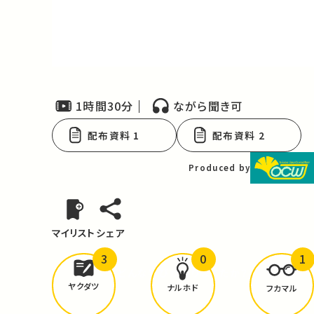
Video
1時間30分
ながら聞き可
配布資料 1
配布資料 2
Produced by
マイリスト
シェア
3
0
1
どんな学びが
ありましたか？
ヤクダツ
ナルホド
フカマル