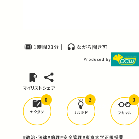
Video
1時間23分
ながら聞き可
Produced by
マイリスト
シェア
8
2
3
どんな学びが
ありましたか？
ヤクダツ
ナルホド
フカマル
#政治・法律
#倫理
#安全管理
#東京大学正規授業