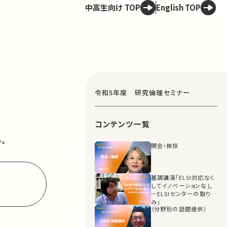
中高生向け TOP
English TOP
令和5年度 研究倫理セミナー
コンテンツ一覧
。
開会・挨拶
基調講演「ELSI対応なく
してイノベーションなし
─ELSIセンターの取り組
み」
（分野別の話題提供）