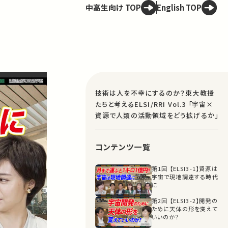
中高生向け TOP
English TOP
技術は人を不幸にするのか？東大教授
たちと考えるELSI/RRI Vol.3 「宇宙×
資源で人類の活動領域をどう拡げるか」
コンテンツ一覧
第1回 【ELSI3-1】資源は
宇宙で現地調達する時代
に
第2回 【ELSI3-2】開発の
ために天体の形を変えて
いいのか？