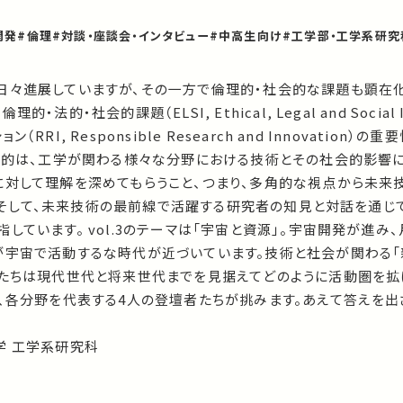
開発
#倫理
#対談・座談会・インタビュー
#中高生向け
#工学部・工学系研究
日々進展していますが、その一方で倫理的・社会的な課題も顕在化
的・社会的課題（ELSI, Ethical, Legal and Social 
RI, Responsible Research and Innovation）の
の目的は、工学が関わる様々な分野における技術とその社会的影響に
に対して理解を深めてもらうこと、つまり、多角的な視点から未来
です。そして、未来技術の最前線で活躍する研究者の知見と対話を通じ
しています。 vol.3のテーマは「宇宙と資源」。宇宙開発が進み
が宇宙で活動するな時代が近づいています。技術と社会が関わる「
私たちは現代世代と将来世代までを見据えてどのように活動圏を拡
に、各分野を代表する4人の登壇者たちが挑みます。あえて答えを出
学 工学系研究科