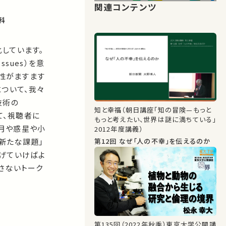
関連コンテンツ
科
しています。
Issues）を意
重要性がますます
ついて、我々
技術の
知と幸福（朝日講座「知の冒険—もっと
て、視聴者に
もっと考えたい、世界は謎に満ちている」
、月や惑星や小
2012年度講義）
第12回 なぜ「人の不幸」を伝えるのか
新たな課題」
げていけばよ
さないトーク
第135回（2022年秋季）東京大学公開講