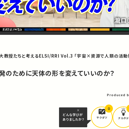
授たちと考えるELSI/RRI Vol.3 「宇宙×資源で人類の活
-2】開発のために天体の形を変えていいのか？
Produced b
0
どんな学びが
ヤクダツ
ナルホド
ありましたか？