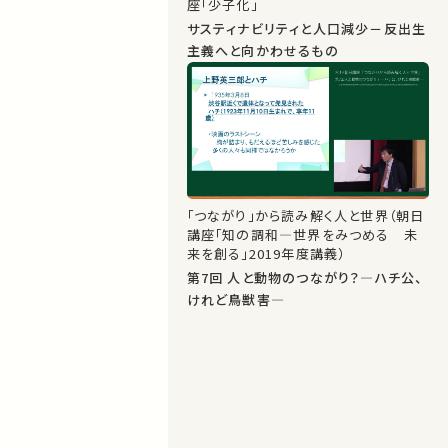
座「少子化」
サスティナビリティと人口減少－反出生
主義へと向かわせるもの
「つながり」から読み解く人と世界（朝日
講座「知の調和―世界をみつめる 未
来を創る」2019年度講義）
第7回 人と動物のつながり？―ハチ公、
けれど鳥獣害―