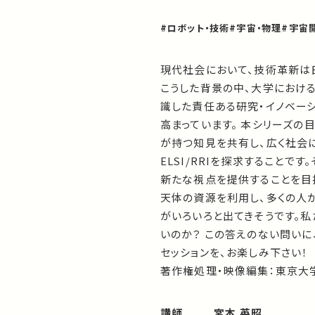
#ロボット・技術
#宇宙・物理
#宇宙
現代社会において、技術革新は
こうした背景の中、大学における倫理的・法
識した責任ある研究・イノベーション（R
高まっています。 本シリーズ
が持つ知見を共有し、広く社会
ELSI/RRIを探求すること
新たな視点を提供することを目指
天体の資源を利用し、多くの人
がいろいろと出てきそうです。
いのか？ この答えのない問い
セッションを、お楽しみ下さい！
著作権処理・映像編集：東京大
講師
宮本 英昭