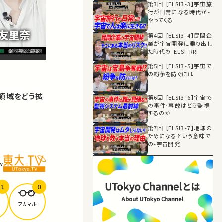
第3回 【ELSI3-3】宇宙旅
行が日常になる時代が-
やってくる
第4回 【ELSI3-4】民間企
業が宇宙開発に乗り出し
た時代の-ELSI-RRI
第5回 【ELSI3-5】宇宙で
の紛争を防ぐには
動領域をどう拡
第6回 【ELSI3-6】宇宙で
の事件・事故はどう監視
するのか
第7回 【ELSI3-7】地球の
ためになるという意味で
の-宇宙開発
y
1
0
フカマル