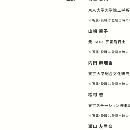
東京大学大学院工学系
※所属・役職は登壇当時の
山崎 直子
元 JAXA 宇宙飛行士
※所属・役職は登壇当時の
内田 麻理香
東京大学総合文化研究
※所属・役職は登壇当時の
松村 啓
東京ステーション法律事
※所属・役職は登壇当時の
瀧口 友里奈