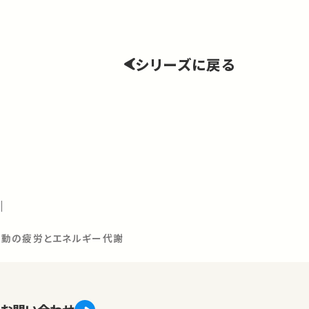
シリーズに戻る
4
運動の疲労とエネルギー代謝