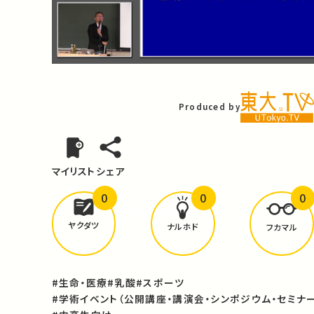
Video
Produced by
マイリスト
シェア
0
0
0
どんな学びが
ありましたか？
ヤクダツ
ナルホド
フカマル
#生命・医療
#乳酸
#スポーツ
#学術イベント（公開講座・講演会・シンポジウム・セミナー