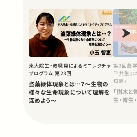
東大院生・教職員によるミニレクチャ
第3回農
プログラム 第23回
「『共生』
知恵」
盗葉緑体現象とは…？～生物の
「樹木と
様々な生命現象について理解を
生・寄生
深めよう～