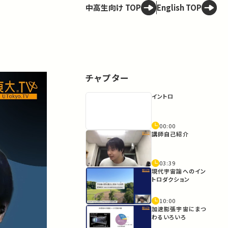
中高生向け TOP
English TOP
チャプター
イントロ
00:00
講師自己紹介
03:39
現代宇宙論へのイン
トロダクション
10:00
加速膨張宇宙にまつ
わるいろいろ