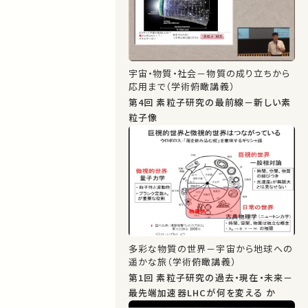
宇宙・物質・社会－物質の成り立ちから
応用まで（学術俯瞰講義）
第4回 素粒子研究の最前線－新しい素
粒子像
多彩な物質の世界－宇宙から地球への
遥かな旅（学術俯瞰講義）
第1回 素粒子研究の過去・現在・未来－
最先端加速器LHCが何を変える か