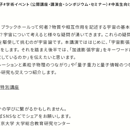
子
#学術イベント（公開講座・講演会・シンポジウム・セミナー）
#中高生向
？ブラックホールって何者？物質や相互作用を記述する宇宙の基本
？宇宙について考えると様々な疑問が湧いてきます。 これらの疑
を駆使して挑むのが宇宙論です。 本講演でははじめに、「宇宙膨張
をします。 それを踏まえ後半では、「加速膨張宇宙」をキーワード
しているのか」を伝えたいと思います。
レーションと素粒子物理のつながり」や「量子重力と量子情報のつ
の研究も交えつつ紹介します。
曜特別講座
かの学びに繋がるかもしれません。
SNSなどでシェアをお願いします。
東京大学 大学総合教育研究センター