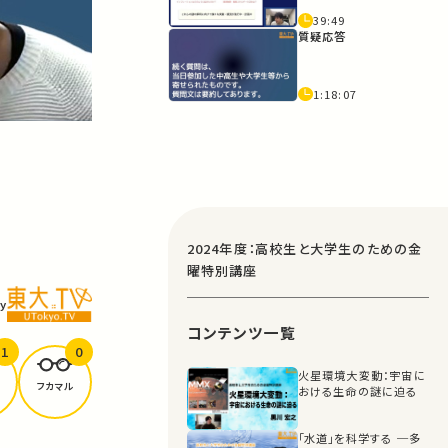
39:49
質疑応答
1:18:07
2024年度：高校生と大学生のための金
曜特別講座
y
コンテンツ一覧
1
0
火星環境大変動：宇宙に
フカマル
おける生命の謎に迫る
「水道」を科学する ─多