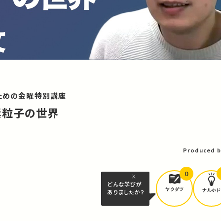
のための金曜特別講座
素粒子の世界
Produced b
0
どんな学びが
ヤクダツ
ナルホド
ありましたか？