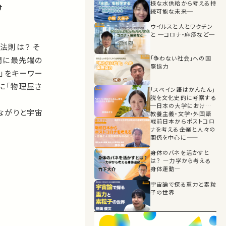
様な水供給から考える持
け
続可能な未来─
ウイルスと人とワクチン
と ─コロナ・麻疹など─
法則は？ そ
「争わない社会」への国
問に最先端の
際協力
」をキーワー
に「物理屋さ
「スペイン語はかんたん」
説を文化史的に考察する
─日本の大学における
ながりと宇宙
教養主義・文学・外国語
戦前日本からポストコロ
ナを考える――企業と人々の
関係を中心に――
身体のバネを活かすと
は？ ―力学から考える
身体運動―
宇宙論で探る重力と素粒
子の世界