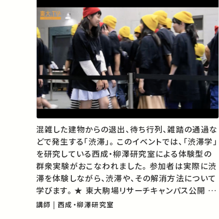
混雑した建物からの退出、待ち行列、雑踏の通過な
どで発生する「渋滞」。 このイベントでは、「渋滞学」
を研究している西成・柳澤研究室による体験型の
群衆実験がおこなわれました。 参加者は実際に渋
滞を体験しながら、渋滞や、その解消方法について
学びます。 ★ 東大駒場リサーチキャンパス公開 ★
あなたのシェアが、ほかの誰かの学びに繋がるかも
講師 | 西成・柳澤研究室
しれません。 お気に入りの講義・講演があれ…