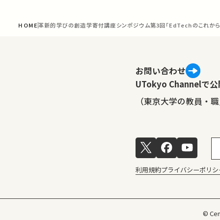
HOME
革新的学びの創造学寄付講座シンポジウム第3回「EdTechのこれから
お問い合わせ
UTokyo Channe
（東京大学の教員・職
利用規約
プライバシーポリシ
© Cen