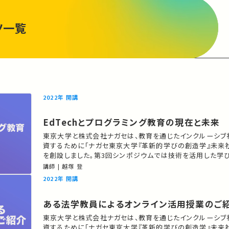
ツ一覧
2022年 開講
EdTechとプログラミング教育の現在と未来
東京大学と株式会社ナガセは、教育を通じたインクルーシブ
資するために「ナガセ東京大学『革新的学びの創造学』未来
を創設しました。第3回シンポジウムでは技術を活用した学
て、教育へのIT応用やメタバースへの展開など「EdTech」
講師 | 越塚 登
び事例をご紹介します。 講師：越塚 登（大学院情報学環/教授） ★あなたの
2022年 開講
シェアが、ほかの誰かの学びに繋がるかもしれません。 お気
ある法学教員によるオンライン活用授業のご
東京大学と株式会社ナガセは、教育を通じたインクルーシブ
資するために「ナガセ東京大学『革新的学びの創造学』未来