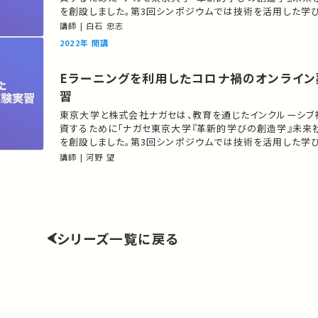
を創設しました。第3回シンポジウムでは技術を活用した学
て、教育へのIT応用やメタバースへの展開など「EdTech」
講師 | 白石 忠志
び事例をご紹介します。 講師：白石 忠志（大学院法学政治学研究科/教授）
2022年 開講
★あなたのシェアが、ほかの誰かの学びに繋がるかもしれ
Eラーニングを利用したコロナ禍のオンライ
習
東京大学と株式会社ナガセは、教育を通じたインクルーシブ
資するために「ナガセ東京大学『革新的学びの創造学』未来
を創設しました。第3回シンポジウムでは技術を活用した学
て、教育へのIT応用やメタバースへの展開など「EdTech」
講師 | 河野 望
び事例をご紹介します。 講師：河野 望 ★あなたのシェアが、ほかの誰かの
学びに繋がるかもしれません。 お気に入りの講義・講演が
シリーズ一覧に戻る