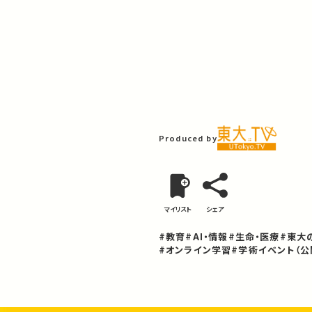
Produced by
マイリスト
シェア
#教育
#AI・情報
#生命・医療
#東大
#オンライン学習
#学術イベント（公