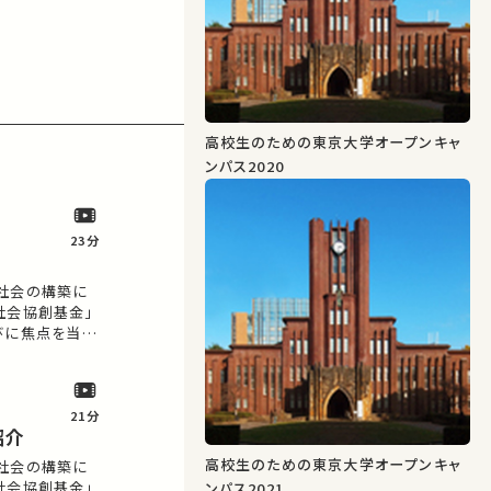
高校生のための東京大学オープンキャ
ンパス2020
23分
社会の構築に
社会協創基金」
びに焦点を当
に関する研究およ
…
21分
紹介
高校生のための東京大学オープンキャ
社会の構築に
社会協創基金」
ンパス2021