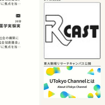
びに焦点を当
に関する研究およ
ませ…
20分
ン薬学実験実
社会の構築に
社会協創基金」
びに焦点を当
に関する研究およ
あ…
東大駒場リサーチキャンパス公開