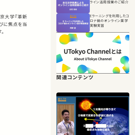
ライン活用授業のご紹介
京大学『革新
Eラーニングを利用したコ
ロナ禍のオンライン薬学
びに焦点を当
実験実習
す。
関連コンテンツ