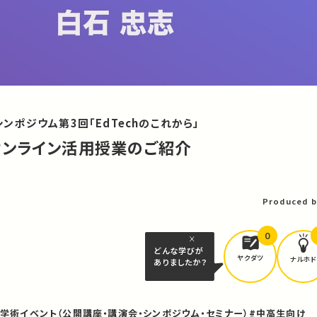
ポジウム第3回「EdTechのこれから」
オンライン活用授業のご紹介
Produced b
0
どんな学びが
ヤクダツ
ナルホド
ありましたか？
#学術イベント（公開講座・講演会・シンポジウム・セミナー）
#中高生向け