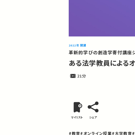
2022年 開講
革新的学びの創造学寄付講座シン
ある法学教員による
21分
マイリスト
シェア
#教育
#オンライン授業
#大学教育