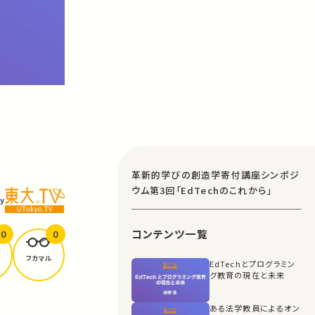
革新的学びの創造学寄付講座シンポジ
ウム第3回「EdTechのこれから」
y
コンテンツ一覧
0
0
フカマル
EdTechとプログラミン
グ教育の現在と未来
ある法学教員によるオン