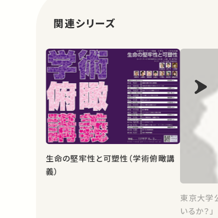
関連シリーズ
生命の堅牢性と可塑性（学術俯瞰講
義）
東京大学
いるか？」