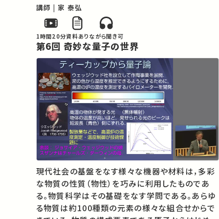
な数（アヴォガドロ数～1023個）の原子や分子の
講師 | 家 泰弘
集合体である固体や液体の電気的、磁気的、光学
的性質がどのようにして生まれるかを説き明か
1時間20分
資料あり
ながら聞き可
す…
第6回 奇妙な量子の世界
現代社会の基盤をなす様々な機器や材料は，多彩
な物質の性質（物性）を巧みに利用したものであ
る。物質科学はその基礎をなす学問である。あらゆ
る物質は約100種類の元素の様々な組合せからで