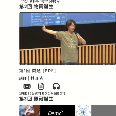
59分
資料あり
ながら聞き可
第2回 物質誕生
第1回 問題 [PDF]
講師 | 村山 斉
1時間25分
資料あり
ながら聞き可
第3回 銀河誕生