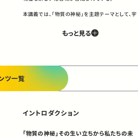
本講義では、「物質の神秘」を主題テーマとして、宇
宙創世と元素の誕生、膨張する宇宙の運命、正体不
明の暗黒物質を探る研究、物質の性質を支配する
もっと見る
法則とそれを応用した金属、半導体から高分子に
わたる物質の科学、新しい医療技術を生み出す物
質の科学、自然エネルギーを活用し持続的社会を
支える材料の科学などを最先端の分野で活躍して
いる教員が解説する。

ンツ一覧
本講義を受講した皆さんは、物質のもつ神秘と無
限の可能性に接し、新しい物質観を見出すことで
あろう。理系学生のみならず多数の文系学生の聴
講を期待している。
イントロダクション
「物質の神秘」その生い立ちから私たちの未