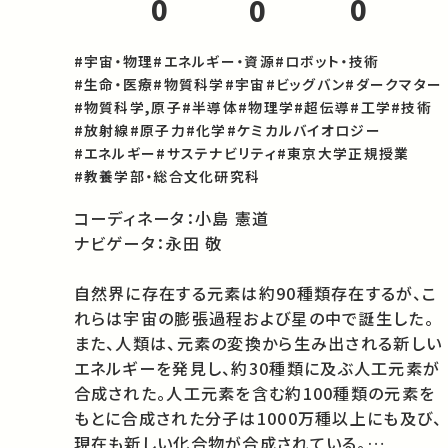
0
0
0
#宇宙・物理
#エネルギー・資源
#ロボット・技術
#生命・医療
#物質科学
#宇宙
#ビッグバン
#ダークマター
#物質科学,原子
#半導体
#物理学
#超伝導
#工学
#技術
#放射線
#原子力
#化学
#ケミカルバイオロジー
#エネルギー
#サステナビリティ
#東京大学正規授業
#教養学部・総合文化研究科
コーディネータ：小島 憲道

ナビゲータ：永田 敬

自然界に存在する元素は約90種類存在するが、こ
れらは宇宙の膨張過程および星の中で誕生した。
また、人類は、元素の変換から生み出される新しい
エネルギーを発見し、約30種類に及ぶ人工元素が
合成された。人工元素を含む約100種類の元素を
もとに合成された分子は1000万種以上にも及び、
現在も新しい化合物が合成されている。
