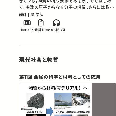
きている。物質の構成要素である原子からはじめ
て、多数の原子からなる分子の性質，さらには膨大
な数（アヴォガドロ数～1023個）の原子や分子の
講師 | 家 泰弘
集合体である固体や液体の電気的、磁気的、光学
的性質がどのようにして生まれるかを説き明か
1時間21分
資料あり
ながら聞き可
す…
現代社会と物質
第7回 金属の科学と材料としての応用