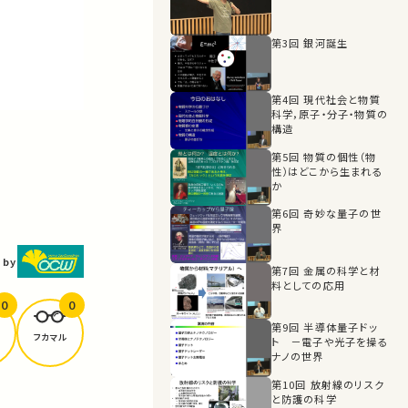
第3回 銀河誕生
第4回 現代社会と物質
科学，原子・分子・物質の
構造
第5回 物質の個性（物
性）はどこから生まれる
か
第6回 奇妙な量子の世
界
 by
第7回 金属の科学と材
料としての応用
0
0
第9回 半導体量子ドッ
フカマル
ト －電子や光子を操る
ナノの世界
第10回 放射線のリスク
と防護の科学