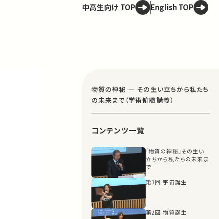
中高生向け TOP
English TOP
物質の神秘 ― その生い立ちから私たち
の未来まで（学術俯瞰講義）
コンテンツ一覧
「物質の神秘」その生い
立ちから私たちの未来ま
で
第1回 宇宙誕生
第2回 物質誕生