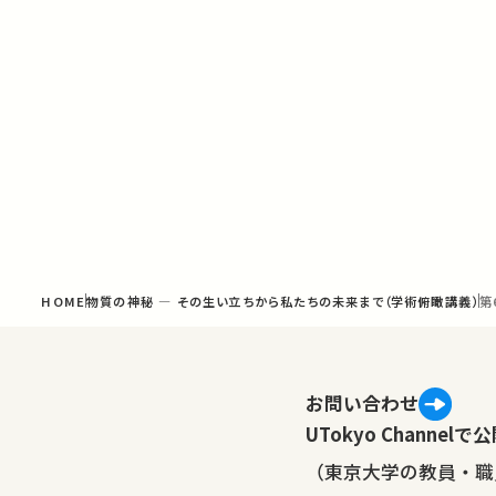
HOME
物質の神秘 ― その生い立ちから私たちの未来まで（学術俯瞰講義）
第
お問い合わせ
UTokyo Channe
（東京大学の教員・職