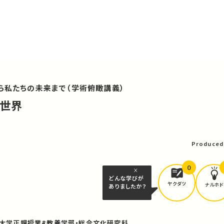
ら私たちの未来まで（学術俯瞰講義）
の世界
可
Produced
0
どんな学びが
ヤクダツ
ナルホド
ありましたか？
京大学正規授業
#教養学部・総合文化研究科