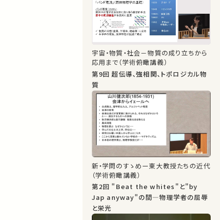
宇宙・物質・社会－物質の成り立ちから
応用まで（学術俯瞰講義）
第9回 超伝導、強相関、トポロジカル物
質
新・学問のすゝめー東大教授たちの近代
（学術俯瞰講義）
第2回 "Beat the whites"と"by
Jap anyway"の間―物理学者の屈辱
と栄光