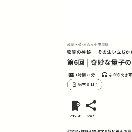
教養学部・総合文化研究科
物質の神秘 ― その生い立ちか
第6回 | 奇妙な量子
1時間21分
ながら聞き
配布資料 1
マイリスト
シェア
#宇宙・物理
#物理学
#超伝導
#東