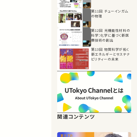
第11回 チューインガム
の物理
第12回 光機能性材料の
科学：化学に基づく新医
療技術の創出
第13回 物質科学が拓く
新エネルギーとサステナ
ビリティーの未来
関連コンテンツ