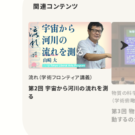
関連コンテンツ
流れ（学術フロンティア講義）
第2回 宇宙から河川の流れを測
物質の科
る
（学術俯瞰
第3回 物質世界はどのように運
動するの