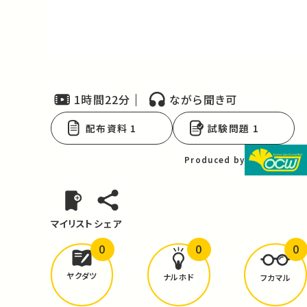
Video
1時間22分
ながら聞き可
配布資料 1
試験問題 1
Produced by
マイリスト
シェア
0
0
0
どんな学びが
ありましたか？
ヤクダツ
ナルホド
フカマル