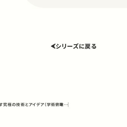
シリーズに戻る
光の科学−未来を照らす究極の技術とアイデア（学術俯瞰講義）