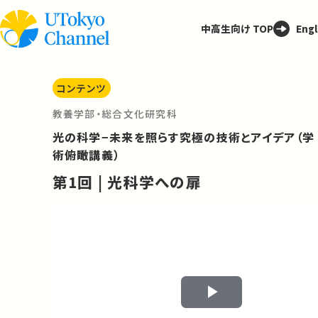
中高生向け TOP
Engl
コンテンツ
教養学部・総合文化研究科
光の科学−未来を照らす究極の技術とアイデア（学
術俯瞰講義）
第1回 | 光科学への扉
Play