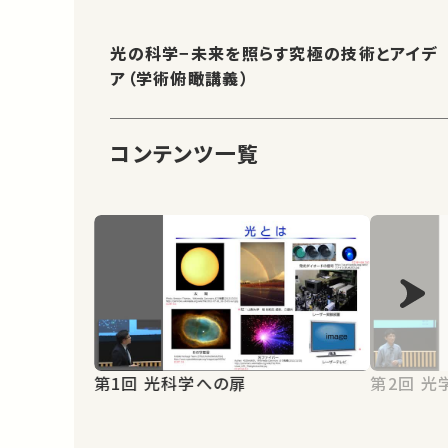
光の科学−未来を照らす究極の技術とアイデ
ア（学術俯瞰講義）
コンテンツ一覧
第1回 光科学への扉
第2