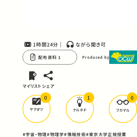
Video
1時間24分
ながら聞き可
配布資料 1
Produced by
マイリスト
シェア
0
1
0
どんな学びが
ありましたか？
ヤクダツ
ナルホド
フカマル
#宇宙・物理
#物理学
#情報技術
#東京大学正規授業