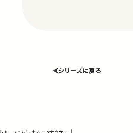
シリーズに戻る
物質のはじまりとはたらき ―フェムト、ナノ、エクサの世界 (学術俯瞰講義)