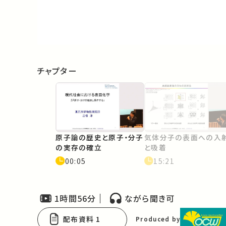
Video
チャプター
原子論の歴史と原子・分子
気体分子の表面への入
の実存の確立
と吸着
00:05
15:21
1時間56分
ながら聞き可
配布資料 1
Produced by