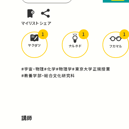
マイリスト
シェア
1
1
1
どんな学びが
ありましたか？
ヤクダツ
ナルホド
フカマル
#宇宙・物理
#化学
#物理学
#東京大学正規授業
#教養学部・総合文化研究科
講師