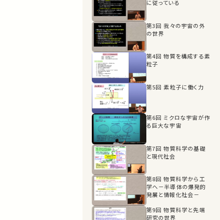
に従っている
1:12:28
メタノール合成
第3回 我々の宇宙の外
の世界
1:17:22
銅表面におけるギ酸
第4回 物質を構成する素
の分解反応
粒子
1:22:05
第5回 素粒子に働く力
第6回 ミクロな宇宙が作
る巨大な宇宙
第7回 物質科学の基礎
と現代社会
第8回 物質科学から工
学へ－半導体の爆発的
発展と情報化社会－
第9回 物質科学と先端
研究の世界