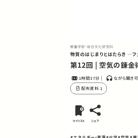
教養学部・総合文化研究科
物質のはじまりとはたらき ―フ
第12回 | 空気の錬
1時間37分
ながら聞き
配布資料 1
マイリスト
シェア
#エネルギー・資源
#化学
#空気
#