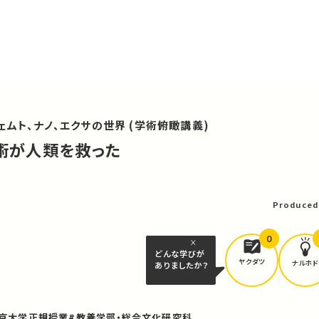
ェムト、ナノ、エクサの世界 (学術俯瞰講義)
金術が人類を救った
可
Produced
0
どんな学びが
ヤクダツ
ナルホド
ありましたか？
東京大学正規授業
#教養学部・総合文化研究科