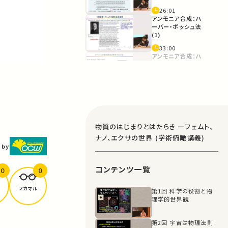
26:01
アンモニア合成：ハ
ーバー・ボッシュ法
(1)
33:00
アンモニア合成：ハ
ーバー・ボッシュ法
(2)
46:08
アンモニア合成：ハ
ーバー・ボッシュ法
(3)
56:36
物質のはじまりとはたらき ―フェムト、
アンモニア合成：ハ
ナノ、エクサの世界 (学術俯瞰講義)
ーバー・ボッシュ法
 by
(4)
59:35
コンテンツ一覧
ハーバー・ボッシュ法
0
0
の反応機構
フカマル
第1回 科学の役割と物
1:06:08
理学的世界観
水素の製造
第2回 宇宙は物理法則