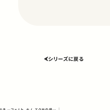
シリーズに戻る
物質のはじまりとはたらき ―フェムト、ナノ、エクサの世界 (学術俯瞰講義)