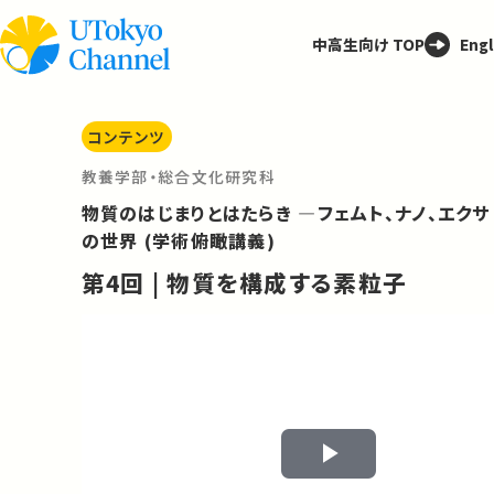
中高生向け TOP
Engl
コンテンツ
教養学部・総合文化研究科
物質のはじまりとはたらき ―フェムト、ナノ、エクサ
の世界 (学術俯瞰講義)
第4回 | 物質を構成する素粒子
Play