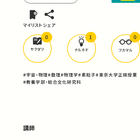
マイリスト
シェア
0
1
0
どんな学びが
ありましたか？
ヤクダツ
ナルホド
フカマル
#宇宙・物理
#数理
#物理学
#素粒子
#東京大学正規授業
#教養学部・総合文化研究科
講師