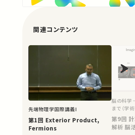
関連コンテンツ
脳の科学
まで（学術
先端物理学国際講義I
第9回 計算神経科学－モデルと
第1回 Exterior Product,
解析
Fermions