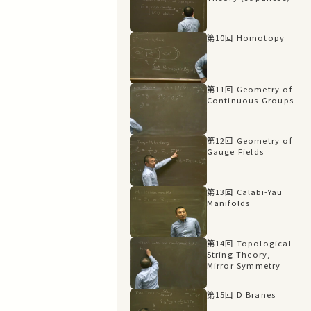
第10回 Homotopy
第11回 Geometry of
Continuous Groups
第12回 Geometry of
Gauge Fields
第13回 Calabi-Yau
Manifolds
第14回 Topological
String Theory,
Mirror Symmetry
第15回 D Branes