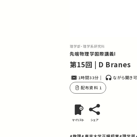
理学部・理学系研究科
先端物理学国際講義I
第15回 | D Branes
1時間33分
ながら聞き
配布資料 1
マイリスト
シェア
#数理
#東京大学正規授業
#理学部