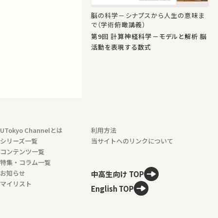
脳の科学－シナプスから人生の意味ま
で（学術俯瞰講義）
第9回 計算神経科学－モデルと解析 脳
活動を表現する数式
UTokyo Channelとは
利用方法
シリーズ一覧
当サイトへのリンクについて
コンテンツ一覧
特集・コラム一覧
お知らせ
中高生向け TOP
マイリスト
English TOP