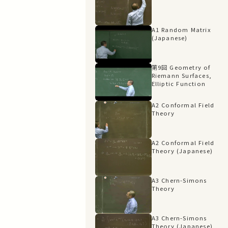
A1 Random Matrix
(Japanese)
第9回 Geometry of
Riemann Surfaces,
Elliptic Function
A2 Conformal Field
Theory
A2 Conformal Field
Theory (Japanese)
A3 Chern-Simons
Theory
A3 Chern-Simons
Theory (Japanese)