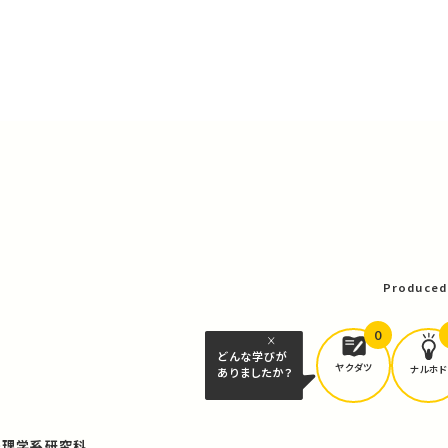
可
Produced
0
どんな学びが
ヤクダツ
ナルホド
ありましたか？
・理学系研究科