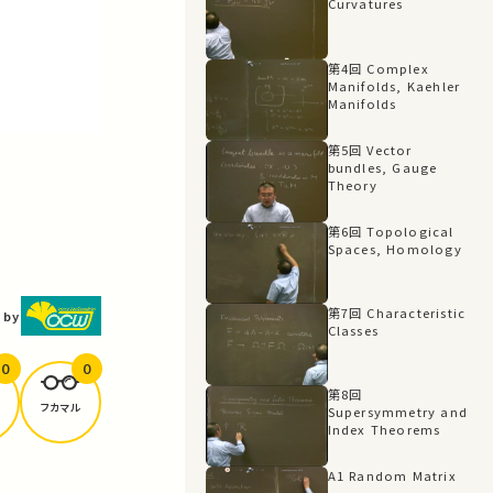
Curvatures
第4回 Complex
Manifolds, Kaehler
Manifolds
第5回 Vector
bundles, Gauge
Theory
第6回 Topological
Spaces, Homology
第7回 Characteristic
 by
Classes
0
0
第8回
フカマル
Supersymmetry and
Index Theorems
A1 Random Matrix