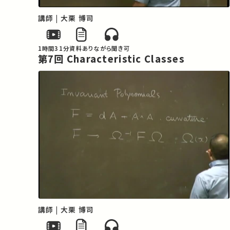
講師 | 大栗 博司
1時間31分
資料あり
ながら聞き可
第7回 Characteristic Classes
講師 | 大栗 博司