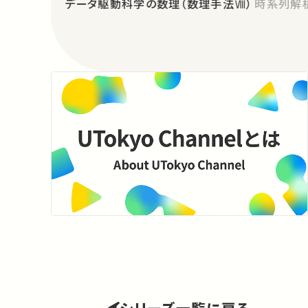
データ駆動科学の数理（数理手法Ⅷ）
時系列解