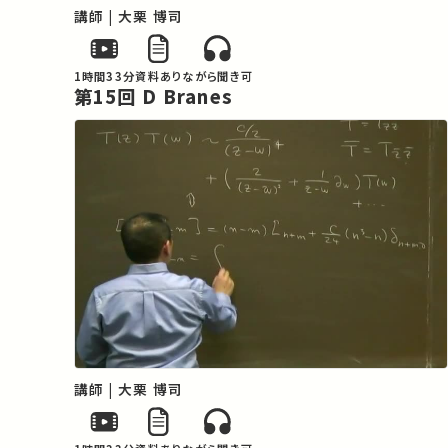
講師 | 大栗 博司
1時間33分
資料あり
ながら聞き可
第15回 D Branes
講師 | 大栗 博司