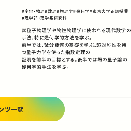
#宇宙・物理
#数理
#物理学
#幾何学
#東京大学正規授業
#理学部・理学系研究科
素粒子物理学や物性物理学に使われる現代数学の
手法、特に幾何学的方法を学ぶ。

前半では、微分幾何の基礎を学ぶ。超対称性を持
つ量子力学を使った指数定理の

証明を前半の目標とする。後半では場の量子論の
幾何学的手法を学ぶ。
ンツ一覧