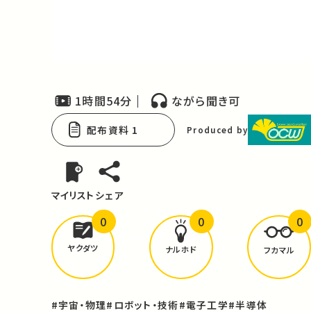
Video
1時間54分
ながら聞き可
配布資料 1
Produced by
マイリスト
シェア
0
0
0
どんな学びが
ありましたか？
ヤクダツ
ナルホド
フカマル
#宇宙・物理
#ロボット・技術
#電子工学
#半導体