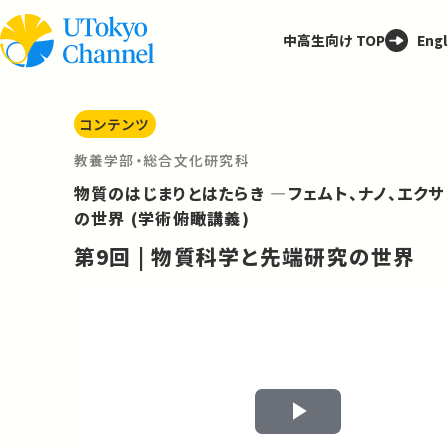
中高生向け TOP
Engl
コンテンツ
教養学部・総合文化研究科
物質のはじまりとはたらき ―フェムト、ナノ、エクサ
の世界 (学術俯瞰講義)
第9回 | 物質科学と先端研究の世界
Play