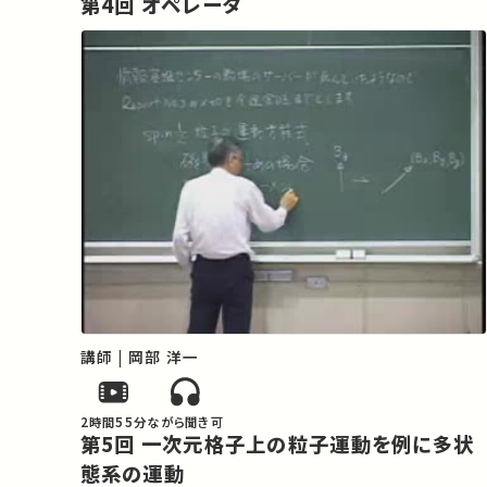
第4回 オペレータ
講師 | 岡部 洋一
2時間55分
ながら聞き可
第5回 一次元格子上の粒子運動を例に多状
態系の運動