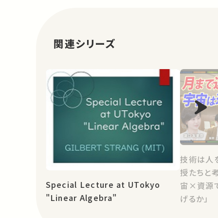
関連シリーズ
技術は人
授たちと考え
Special Lecture at UTokyo
宙×資源
"Linear Algebra"
げるか」