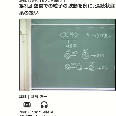
2時間51分
資料あり
ながら聞き可
第3回 空間での粒子の波動を例に、連続状態
系の扱い
講師 | 岡部 洋一
2時間53分
ながら聞き可