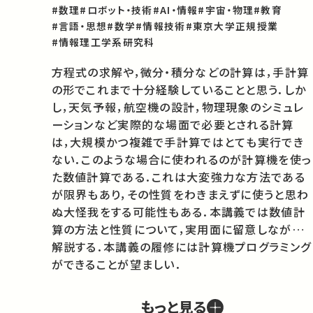
#数理
#ロボット・技術
#AI・情報
#宇宙・物理
#教育
#言語・思想
#数学
#情報技術
#東京大学正規授業
#情報理工学系研究科
方程式の求解や，微分・積分などの計算は，手計算
の形でこれまで十分経験していることと思う．しか
し，天気予報，航空機の設計，物理現象のシミュレ
ーションなど実際的な場面で必要とされる計算
は，大規模かつ複雑で手計算ではとても実行でき
ない．このような場合に使われるのが計算機を使っ
た数値計算である．これは大変強力な方法である
が限界もあり，その性質をわきまえずに使うと思わ
ぬ大怪我をする可能性もある．本講義では数値計
算の方法と性質について，実用面に留意しながら
解説する．本講義の履修には計算機プログラミング
ができることが望ましい．
もっと見る