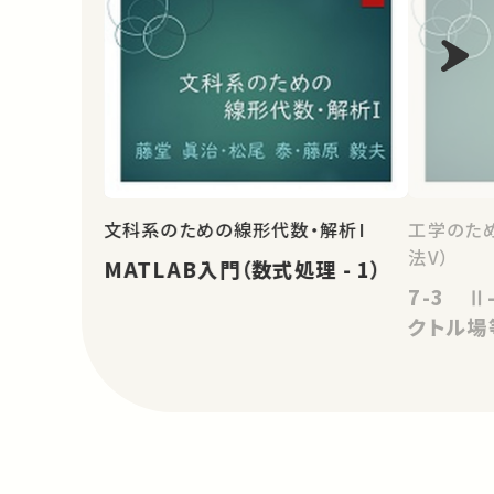
文科系のための線形代数・解析I
工学のた
法V）
MATLAB入門（数式処理 - 1）
7-3 Ⅱ
クトル場