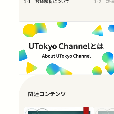
1-1 数値解析について
1-2 数
関連コンテンツ