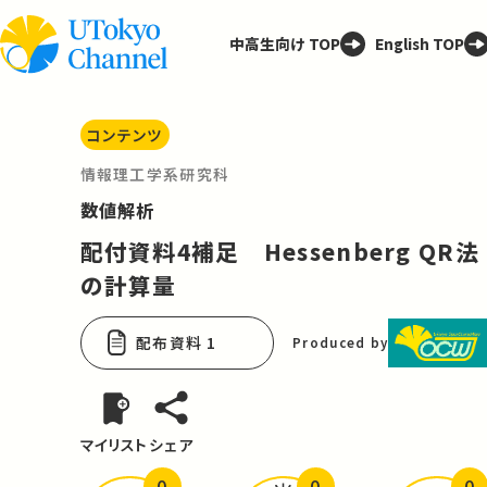
中高生向け TOP
English TOP
コンテンツ
情報理工学系研究科
数値解析
配付資料4補足 Hessenberg QR法
の計算量
配布資料 1
Produced by
マイリスト
シェア
0
0
0