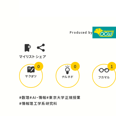
Video
Produced by
マイリスト
シェア
0
0
1
どんな学びが
ありましたか？
ヤクダツ
ナルホド
フカマル
#数理
#AI・情報
#東京大学正規授業
#情報理工学系研究科